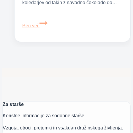
koledarjev od takih z navadno čokolado do…
Adventni
Beri več
koledarji
za
čarobne
decembrske
dni
Za starše
Koristne informacije za sodobne starše.
Vzgoja, otroci, prejemki in vsakdan družinskega življenja.