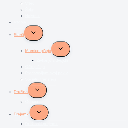
Vrtec
Šola
Najstniki
Vzgoja
Toggle
Starši
child
menu
Toggle
Mamice pišejo
child
menu
Življenje z dvojčki
Očki pišejo
Predstavljam svoj poklic
Socialni transferji
Toggle
Družina
child
menu
Odnosi
Toggle
Prejemki
child
menu
Družinski prejemki