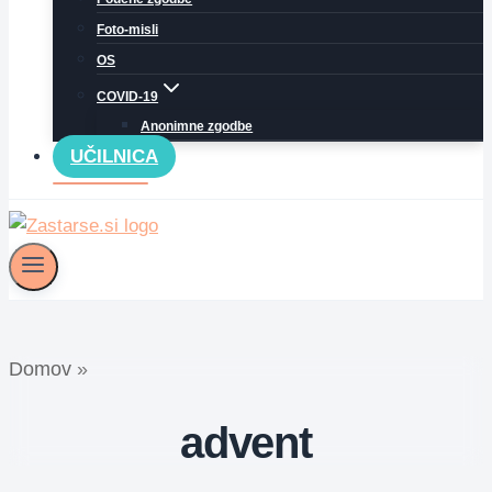
Foto-misli
OS
COVID-19
Anonimne zgodbe
UČILNICA
Domov
»
advent