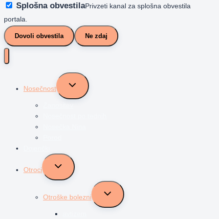
Splošna obvestila
Privzeti kanal za splošna obvestila
portala.
Dovoli obvestila
Ne zdaj
Toggle
Nosečnost
child
menu
Zanositev
Nosečnost po tednih
Nosečka Nina
Porod
Dojenčki
Toggle
Otroci
child
menu
Toggle
Otroške bolezni
child
menu
avtizem