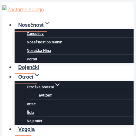
Skip
to
content
Nosečnost
Zanositev
Nosečnost po tednih
Nosečka Nina
Porod
Dojenčki
Otroci
Otroške bolezni
avtizem
Vrtec
Šola
Najstniki
Vzgoja