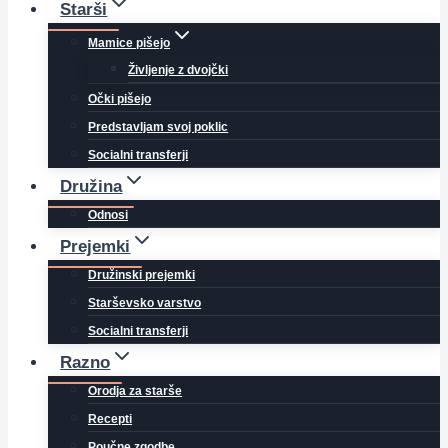
Starši
Mamice pišejo
Življenje z dvojčki
Očki pišejo
Predstavljam svoj poklic
Socialni transferji
Družina
Odnosi
Prejemki
Družinski prejemki
Starševsko varstvo
Socialni transferji
Razno
Orodja za starše
Recepti
Poučne zgodbe