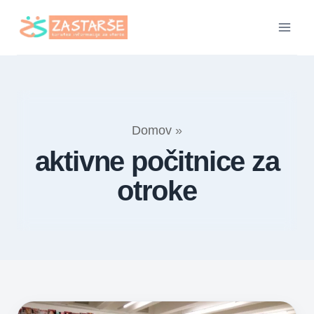
Skip
to
content
Domov
»
aktivne počitnice za
otroke