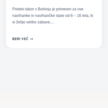
Poletni tabor v Bohinju je primeren za vse
navihanke in navihančke stare od 6 – 16 leta, ki
si želijo veliko zabave,…
NAVIHANI
BERI VEČ
POLHKI
–
AKTIVNE
POČITNICE
ZA
OTROKE