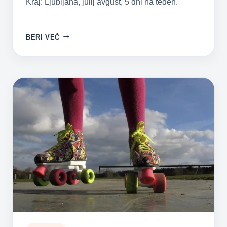
Kraj: Ljubljana, julij avgust, 5 dni na teden.
ŠPORTNO
BERI VEČ
USTVARJALNE
POČITNICE