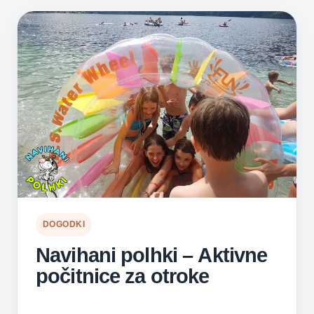
ALI
ROLERJIH
–
AKTIVNO
PREŽIVLJANJE
POLETNIH
POČITNIC
DOGODKI
Navihani polhki – Aktivne
počitnice za otroke