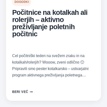
DOGODKI
Počitnice na kotalkah ali
rolerjih – aktivno
preživljanje poletnih
počitnic
Cel počitniški teden na svežem zraku in na
kotalkah/rolerjih? Wooow, zveni odlično 🙂
Pripravili smo pester kotalkarsko – ustvarjalni
program aktivnega preživljanja poletnega…
POČITNICE
BERI VEČ
NA
KOTALKAH