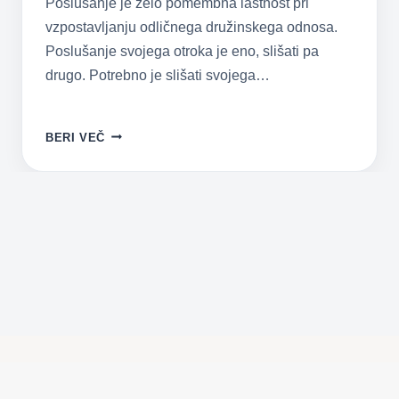
Poslušanje je zelo pomembna lastnost pri
vzpostavljanju odličnega družinskega odnosa.
Poslušanje svojega otroka je eno, slišati pa
drugo. Potrebno je slišati svojega…
6
BERI VEČ
NAČINOV,
KAKO
AKTIVNO
POSLUŠATI
VAŠEGA
OTROKA