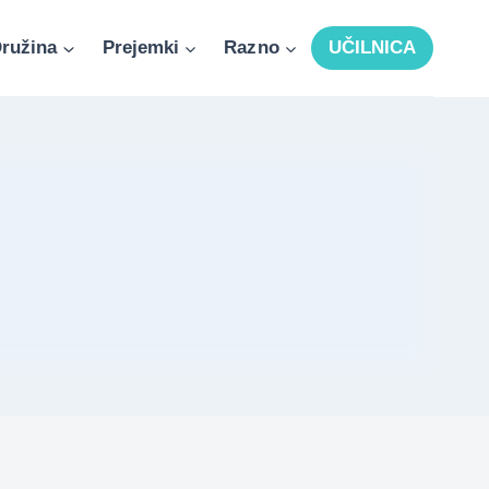
ružina
Prejemki
Razno
UČILNICA