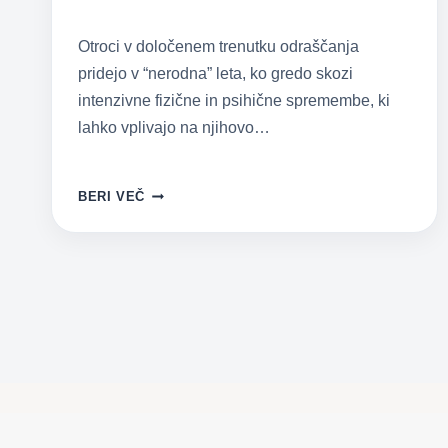
Otroci v določenem trenutku odraščanja
pridejo v “nerodna” leta, ko gredo skozi
intenzivne fizične in psihične spremembe, ki
lahko vplivajo na njihovo…
KAKO
BERI VEČ
OTROKA
ZAŠČITITI
PRED
DROGAMI
IN
ALKOHOLOM