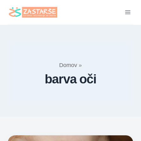
Skip
to
content
Domov
»
barva oči