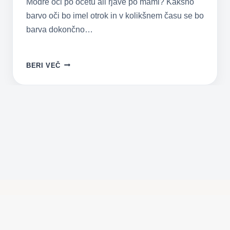
Modre oči po očetu ali rjave po mami? Kakšno
barvo oči bo imel otrok in v kolikšnem času se bo
barva dokončno…
BARVA
BERI VEČ
OČI
–
PO
KOM
JO
BO
OTROK
PODEDOVAL