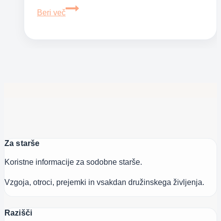
Laži,
Beri več
ki
jih
starši
pravimo
svojim
otrokom
Za starše
Koristne informacije za sodobne starše.
Vzgoja, otroci, prejemki in vsakdan družinskega življenja.
Razišči