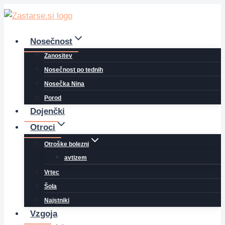
Skip
to
content
Nosečnost
Zanositev
Nosečnost po tednih
Nosečka Nina
Porod
Dojenčki
Otroci
Otroške bolezni
avtizem
Vrtec
Šola
Najstniki
Vzgoja