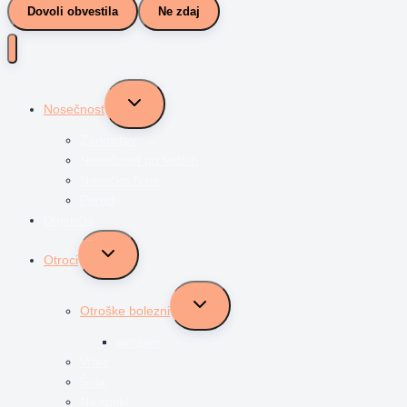
Dovoli obvestila
Ne zdaj
Toggle
Nosečnost
child
menu
Zanositev
Nosečnost po tednih
Nosečka Nina
Porod
Dojenčki
Toggle
Otroci
child
menu
Toggle
Otroške bolezni
child
menu
avtizem
Vrtec
Šola
Najstniki