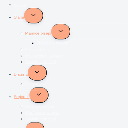
Vzgoja
Toggle
Starši
child
menu
Toggle
Mamice pišejo
child
menu
Življenje z dvojčki
Očki pišejo
Predstavljam svoj poklic
Socialni transferji
Toggle
Družina
child
menu
Odnosi
Toggle
Prejemki
child
menu
Družinski prejemki
Starševsko varstvo
Socialni transferji
Toggle