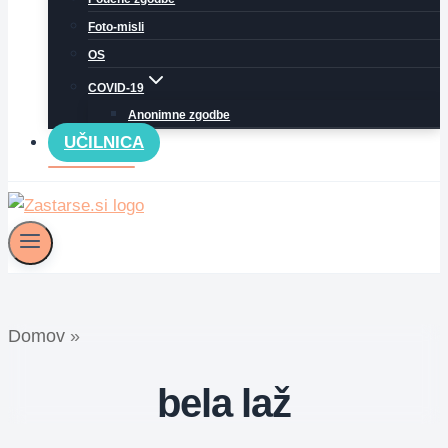
Foto-misli
OS
COVID-19
Anonimne zgodbe
UČILNICA
Domov
»
bela laž