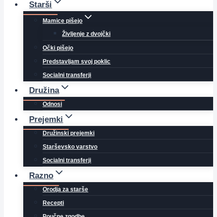
Starši
Mamice pišejo
Življenje z dvojčki
Očki pišejo
Predstavljam svoj poklic
Socialni transferji
Družina
Odnosi
Prejemki
Družinski prejemki
Starševsko varstvo
Socialni transferji
Razno
Orodja za starše
Recepti
Poučne zgodbe