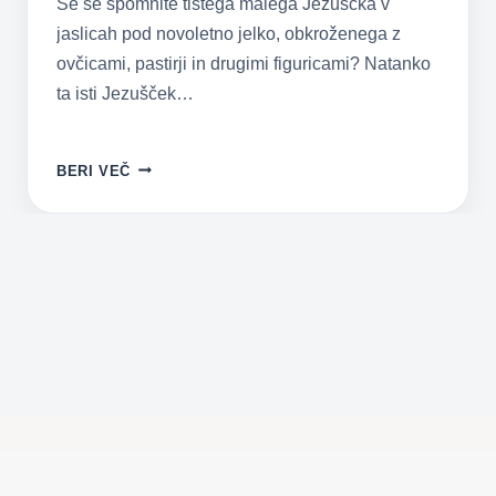
Se še spomnite tistega malega Jezuščka v
jaslicah pod novoletno jelko, obkroženega z
ovčicami, pastirji in drugimi figuricami? Natanko
ta isti Jezušček…
VELIKA
BERI VEČ
NOČ
2020
–
NAJVEČJI
KRŠČANSKI
PRAZNIK