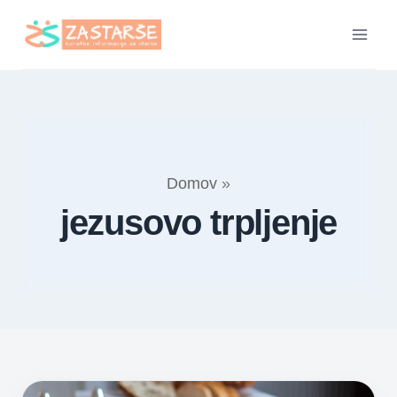
Skip
to
content
Domov
»
jezusovo trpljenje