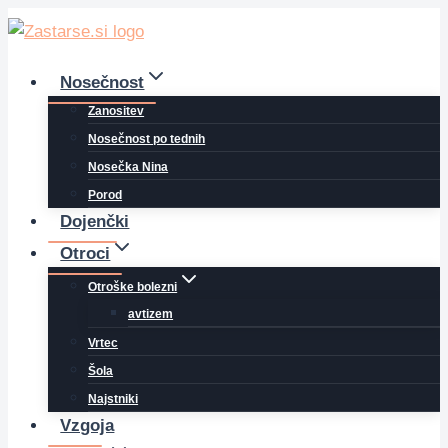
Skip
to
content
Nosečnost
Zanositev
Nosečnost po tednih
Nosečka Nina
Porod
Dojenčki
Otroci
Otroške bolezni
avtizem
Vrtec
Šola
Najstniki
Vzgoja