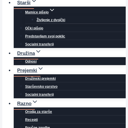
Starši
Mamice pišejo
Življenje z dvojčki
Očki pišejo
Predstavljam svoj poklic
Socialni transferji
Družina
Odnosi
Prejemki
Družinski prejemki
Starševsko varstvo
Socialni transferji
Razno
Orodja za starše
Recepti
Poučne zgodbe