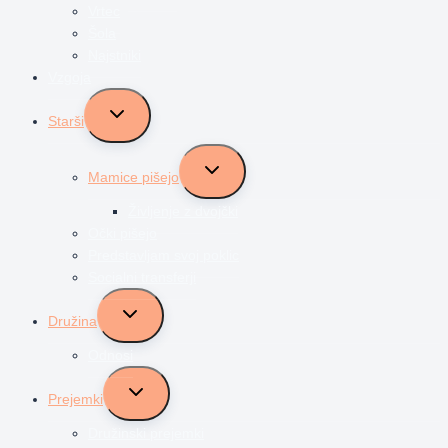
Vrtec
Šola
Najstniki
Vzgoja
Toggle
Starši
child
menu
Toggle
Mamice pišejo
child
menu
Življenje z dvojčki
Očki pišejo
Predstavljam svoj poklic
Socialni transferji
Toggle
Družina
child
menu
Odnosi
Toggle
Prejemki
child
menu
Družinski prejemki