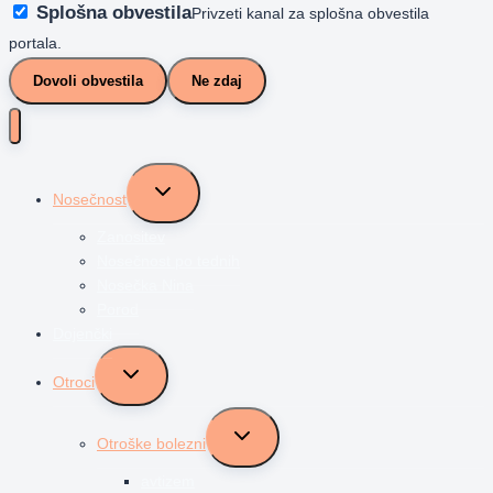
Splošna obvestila
Privzeti kanal za splošna obvestila
portala.
Dovoli obvestila
Ne zdaj
Toggle
Nosečnost
child
menu
Zanositev
Nosečnost po tednih
Nosečka Nina
Porod
Dojenčki
Toggle
Otroci
child
menu
Toggle
Otroške bolezni
child
menu
avtizem