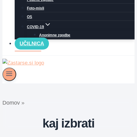
Foto-misli
OS
COVID-19
Anonimne zgodbe
UČILNICA
Domov
»
kaj izbrati