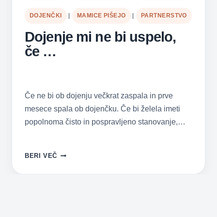
DOJENČKI
|
MAMICE PIŠEJO
|
PARTNERSTVO
Dojenje mi ne bi uspelo,
če …
Če ne bi ob dojenju večkrat zaspala in prve
mesece spala ob dojenčku. Če bi želela imeti
popolnoma čisto in pospravljeno stanovanje,…
DOJENJE
BERI VEČ
MI
NE
BI
USPELO,
ČE