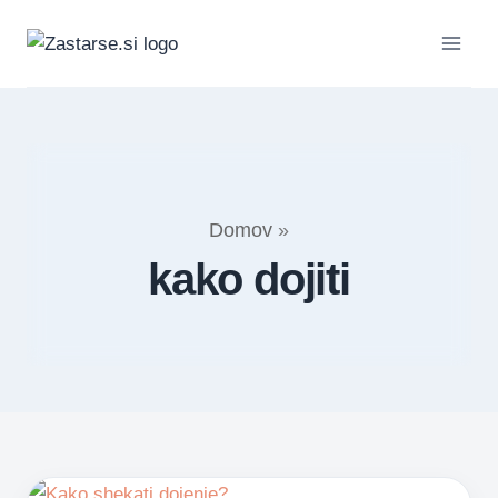
Skip
to
content
Domov
»
kako dojiti