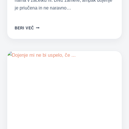
nama v začetku ni. Brez zamere, ampak dojenje
je priučena in ne naravno…
KAKO
BERI VEČ
SHEKATI
DOJENJE?