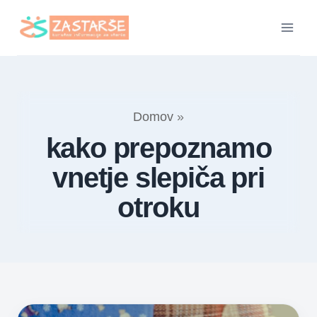
Skip
to
content
Domov
»
kako prepoznamo
vnetje slepiča pri
otroku