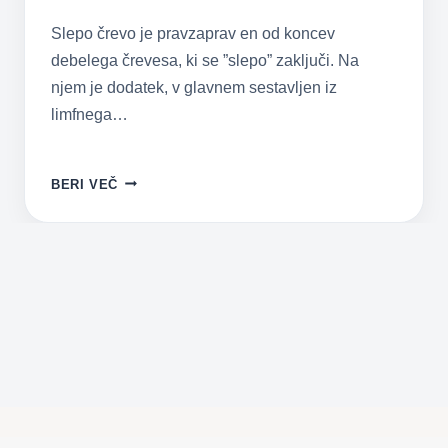
Slepo črevo je pravzaprav en od koncev
debelega črevesa, ki se ”slepo” zaključi. Na
njem je dodatek, v glavnem sestavljen iz
limfnega…
VNETJE
BERI VEČ
SLEPIČA
PRI
OTROCIH
–
KAKO
GA
PRAVOČASNO
PREPOZNATI