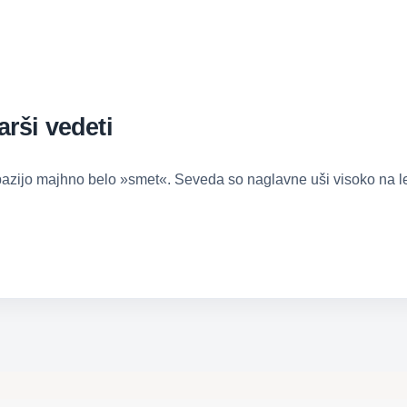
bi morali starši vedeti
azijo majhno belo »smet«. Seveda so naglavne uši visoko na les