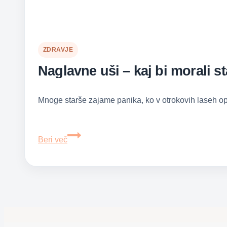
ZDRAVJE
Naglavne uši – kaj 
Mnoge starše zajame panika, ko v otrokovih laseh op
Naglavne
Beri več
uši
–
kaj
bi
morali
starši
vedeti