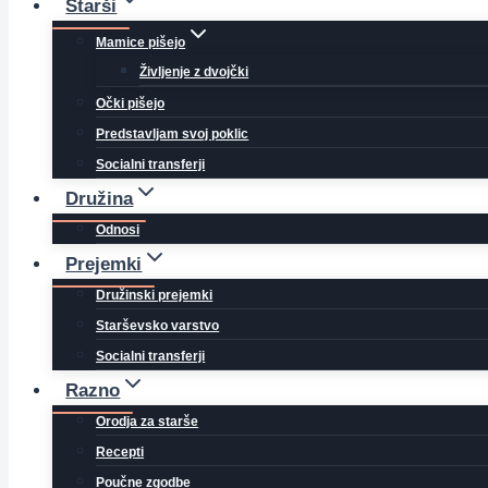
Starši
Mamice pišejo
Življenje z dvojčki
Očki pišejo
Predstavljam svoj poklic
Socialni transferji
Družina
Odnosi
Prejemki
Družinski prejemki
Starševsko varstvo
Socialni transferji
Razno
Orodja za starše
Recepti
Poučne zgodbe