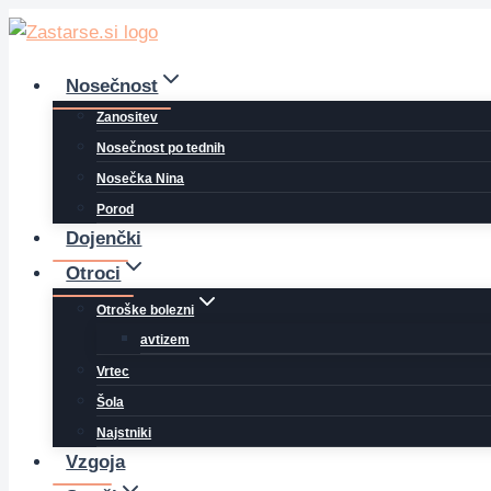
Skip
to
content
Nosečnost
Zanositev
Nosečnost po tednih
Nosečka Nina
Porod
Dojenčki
Otroci
Otroške bolezni
avtizem
Vrtec
Šola
Najstniki
Vzgoja