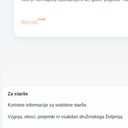
Krvavitev
Beri več
iz
nosu
pri
otrocih
Za starše
Koristne informacije za sodobne starše.
Vzgoja, otroci, prejemki in vsakdan družinskega življenja.