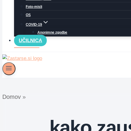
Foto-misli
OS
COVID-19
Anonimne zgodbe
UČILNICA
Domov
»
kako zaus