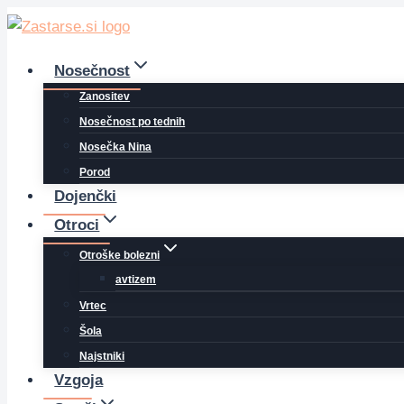
Skip
to
content
Nosečnost
Zanositev
Nosečnost po tednih
Nosečka Nina
Porod
Dojenčki
Otroci
Otroške bolezni
avtizem
Vrtec
Šola
Najstniki
Vzgoja