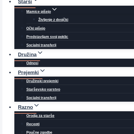
Starši
Mamice pišejo
Življenje z dvojčki
Očki pišejo
Predstavljam svoj poklic
Socialni transferji
Družina
Odnosi
Prejemki
Družinski prejemki
Starševsko varstvo
Socialni transferji
Razno
Orodja za starše
Recepti
Poučne zgodbe