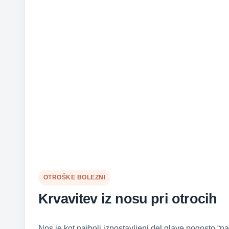
OTROŠKE BOLEZNI
Krvavitev iz nosu pri otrocih
Nos je kot najbolj izpostavljeni del glave pogosto “na