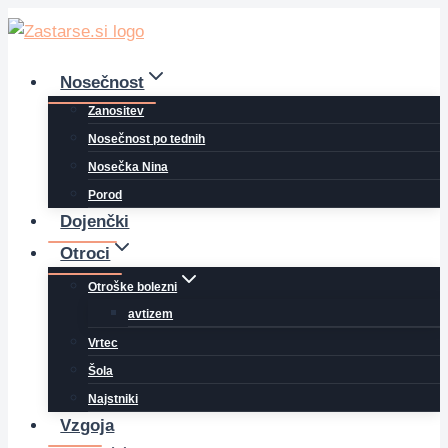
Skip
to
content
Nosečnost
Zanositev
Nosečnost po tednih
Nosečka Nina
Porod
Dojenčki
Otroci
Otroške bolezni
avtizem
Vrtec
Šola
Najstniki
Vzgoja