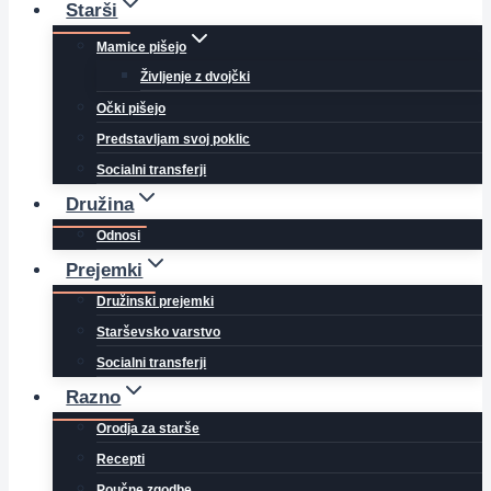
Starši
Mamice pišejo
Življenje z dvojčki
Očki pišejo
Predstavljam svoj poklic
Socialni transferji
Družina
Odnosi
Prejemki
Družinski prejemki
Starševsko varstvo
Socialni transferji
Razno
Orodja za starše
Recepti
Poučne zgodbe