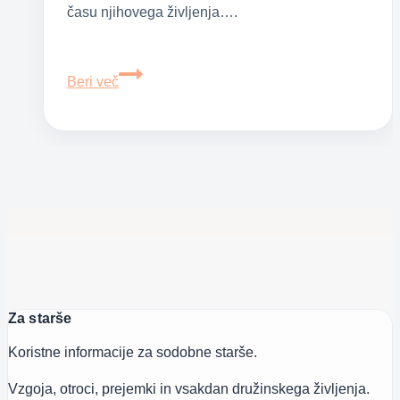
času njihovega življenja….
Vulvovaginitis
Beri več
–
vnetje
nožnice
in
vulve
Za starše
Koristne informacije za sodobne starše.
Vzgoja, otroci, prejemki in vsakdan družinskega življenja.