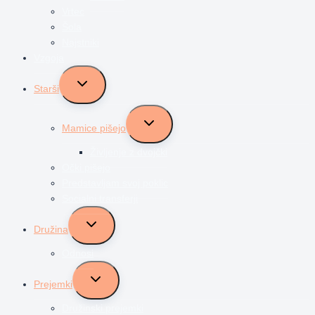
Vrtec
Šola
Najstniki
Vzgoja
Toggle
Starši
child
menu
Toggle
Mamice pišejo
child
menu
Življenje z dvojčki
Očki pišejo
Predstavljam svoj poklic
Socialni transferji
Toggle
Družina
child
menu
Odnosi
Toggle
Prejemki
child
menu
Družinski prejemki