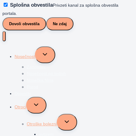
Splošna obvestila
Privzeti kanal za splošna obvestila
portala.
Dovoli obvestila
Ne zdaj
Toggle
Nosečnost
child
menu
Zanositev
Nosečnost po tednih
Nosečka Nina
Porod
Dojenčki
Toggle
Otroci
child
menu
Toggle
Otroške bolezni
child
menu
avtizem