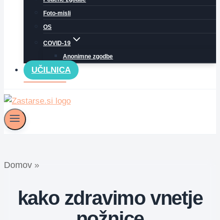
Foto-misli
OS
COVID-19
Anonimne zgodbe
UČILNICA
Domov
»
kako zdravimo vnetje
nožnice