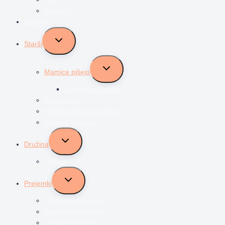
Najstniki
Vzgoja
Toggle
Starši
child
menu
Toggle
Mamice pišejo
child
menu
Življenje z dvojčki
Očki pišejo
Predstavljam svoj poklic
Socialni transferji
Toggle
Družina
child
menu
Odnosi
Toggle
Prejemki
child
menu
Družinski prejemki
Starševsko varstvo
Socialni transferji