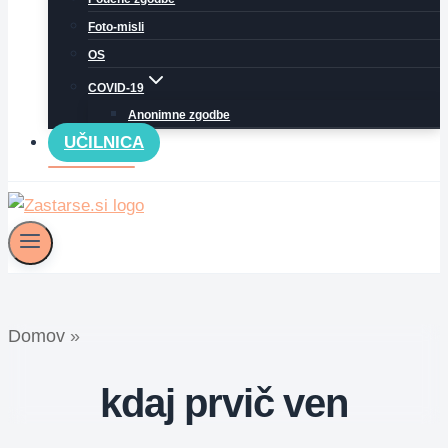
Foto-misli
OS
COVID-19
Anonimne zgodbe
UČILNICA
Domov
»
kdaj prvič ven