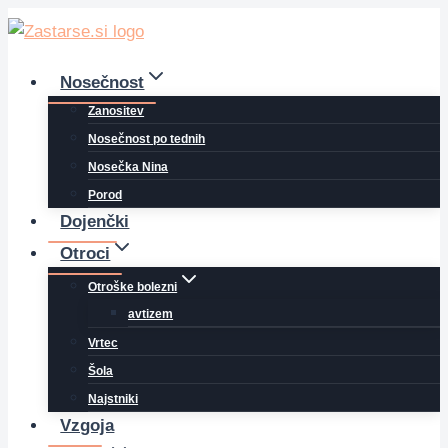
Skip
to
content
Nosečnost
Zanositev
Nosečnost po tednih
Nosečka Nina
Porod
Dojenčki
Otroci
Otroške bolezni
avtizem
Vrtec
Šola
Najstniki
Vzgoja