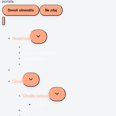
portala.
Dovoli obvestila
Ne zdaj
Toggle
Nosečnost
child
menu
Zanositev
Nosečnost po tednih
Nosečka Nina
Porod
Dojenčki
Toggle
Otroci
child
menu
Toggle
Otroške bolezni
child
menu
avtizem
Vrtec
Šola