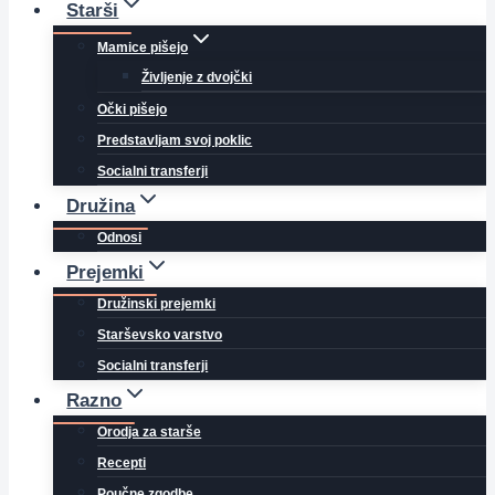
Starši
Mamice pišejo
Življenje z dvojčki
Očki pišejo
Predstavljam svoj poklic
Socialni transferji
Družina
Odnosi
Prejemki
Družinski prejemki
Starševsko varstvo
Socialni transferji
Razno
Orodja za starše
Recepti
Poučne zgodbe