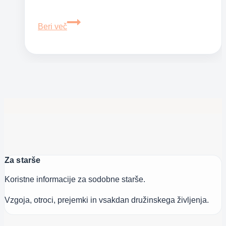
Ali
Beri več
je
kdaj
res
prezgodaj,
da
greš
z
novorojenčkom
ven?
Za starše
Koristne informacije za sodobne starše.
Vzgoja, otroci, prejemki in vsakdan družinskega življenja.