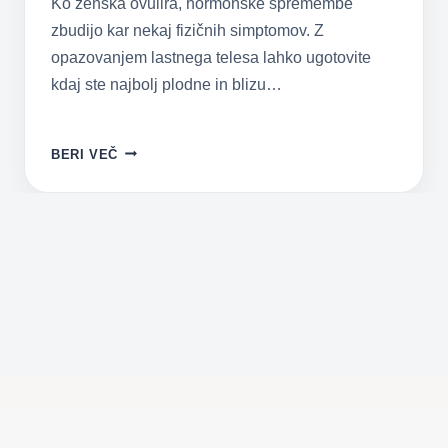
Ko ženska ovulira, hormonske spremembe
zbudijo kar nekaj fizičnih simptomov. Z
opazovanjem lastnega telesa lahko ugotovite
kdaj ste najbolj plodne in blizu…
OVULACIJA
BERI VEČ
–
ZNAKI,
DA
OVULIRATE