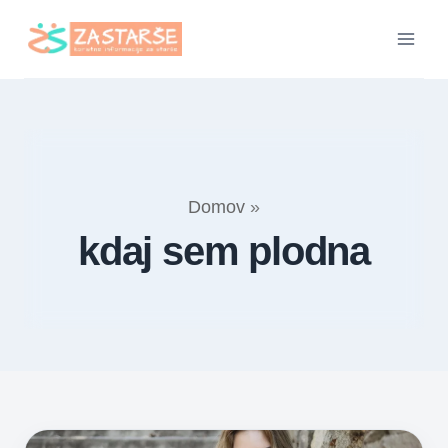
Skip
to
content
Domov
»
kdaj sem plodna