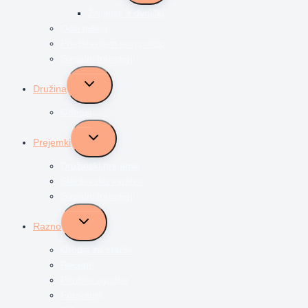
menu
Življenje z dvojčki
Očki pišejo
Predstavljam svoj poklic
Socialni transferji
Toggle
Družina
child
menu
Odnosi
Toggle
Prejemki
child
menu
Družinski prejemki
Starševsko varstvo
Socialni transferji
Toggle
Razno
child
menu
Orodja za starše
Recepti
Poučne zgodbe
Foto-misli