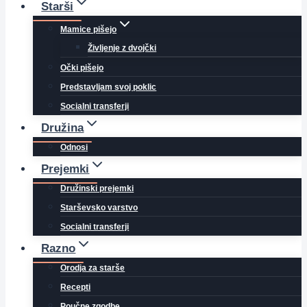
Starši
Mamice pišejo
Življenje z dvojčki
Očki pišejo
Predstavljam svoj poklic
Socialni transferji
Družina
Odnosi
Prejemki
Družinski prejemki
Starševsko varstvo
Socialni transferji
Razno
Orodja za starše
Recepti
Poučne zgodbe