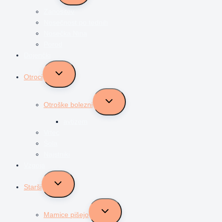
menu
Zanositev
Nosečnost po tednih
Nosečka Nina
Porod
Dojenčki
Toggle
Otroci
child
menu
Toggle
Otroške bolezni
child
menu
avtizem
Vrtec
Šola
Najstniki
Vzgoja
Toggle
Starši
child
menu
Toggle
Mamice pišejo
child