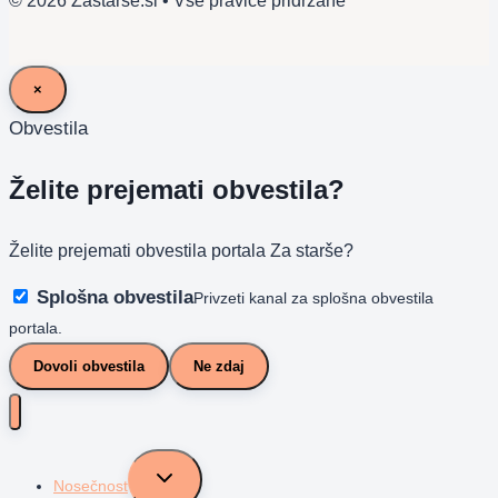
© 2026 Zastarše.si • Vse pravice pridržane
×
Obvestila
Želite prejemati obvestila?
Želite prejemati obvestila portala Za starše?
Splošna obvestila
Privzeti kanal za splošna obvestila
portala.
Dovoli obvestila
Ne zdaj
Toggle
Nosečnost
child