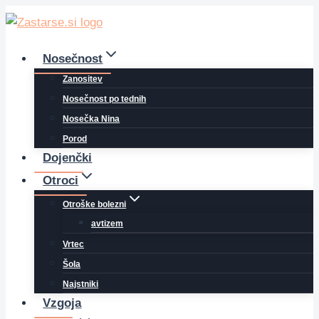
Skip
to
content
Nosečnost
Zanositev
Nosečnost po tednih
Nosečka Nina
Porod
Dojenčki
Otroci
Otroške bolezni
avtizem
Vrtec
Šola
Najstniki
Vzgoja