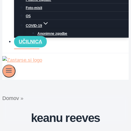
Foto-misli
OS
COVID-19
Anonimne zgodbe
UČILNICA
Domov
»
keanu reeves