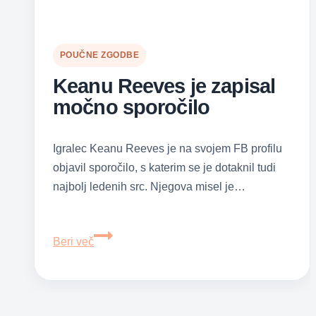
POUČNE ZGODBE
Keanu Reeves je zapisal
močno sporočilo
Igralec Keanu Reeves je na svojem FB profilu
objavil sporočilo, s katerim se je dotaknil tudi
najbolj ledenih src. Njegova misel je…
Keanu
Beri več
Reeves
je
zapisal
močno