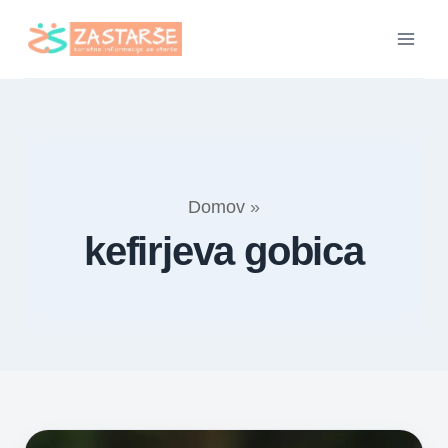
Skip
to
content
Domov
»
kefirjeva gobica