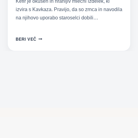
Kefir je okusen in hranljiv mlečni izdelek, ki
izvira s Kavkaza. Pravijo, da so zrnca in navodila
na njihovo uporabo staroselci dobili…
KEFIR
BERI VEČ
–
ZDRAVILNA
GOBICA
S
KAVKAZA