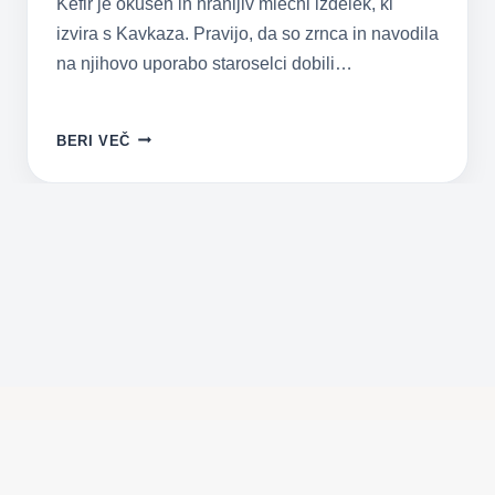
Kefir je okusen in hranljiv mlečni izdelek, ki
izvira s Kavkaza. Pravijo, da so zrnca in navodila
na njihovo uporabo staroselci dobili…
KEFIR
BERI VEČ
–
ZDRAVILNA
GOBICA
S
KAVKAZA