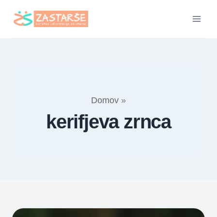
Skip
to
content
Domov
»
kerifjeva zrnca