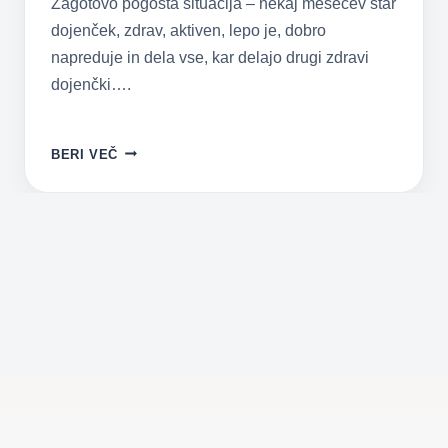
Zagotovo pogosta situacija – nekaj mesecev star
dojenček, zdrav, aktiven, lepo je, dobro
napreduje in dela vse, kar delajo drugi zdravi
dojenčki….
ZAKAJ
BERI VEČ
DOJENČEK
ZAČNE
JOKATI
SREDI
NOČI?