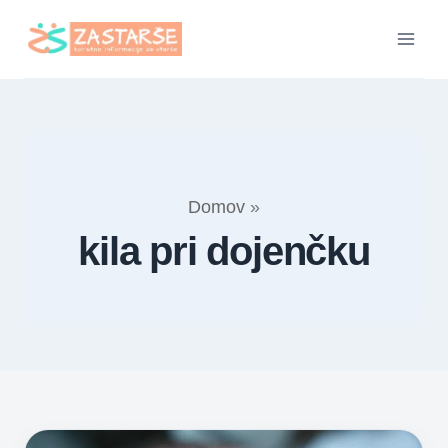
Skip
to
content
Domov
»
kila pri dojenčku