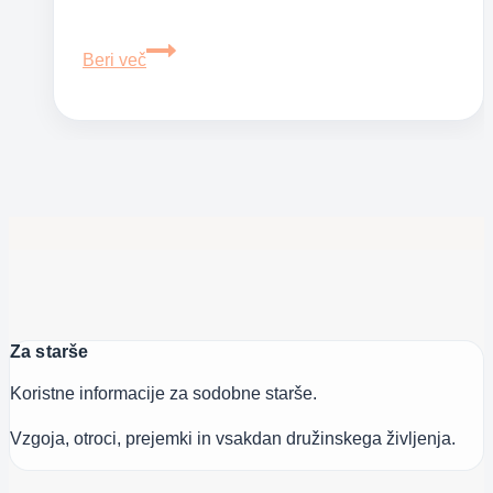
Shranite
Beri več
si
te
besede
in
jih
preberite,
ko
boste
žalostni
Za starše
Koristne informacije za sodobne starše.
Vzgoja, otroci, prejemki in vsakdan družinskega življenja.