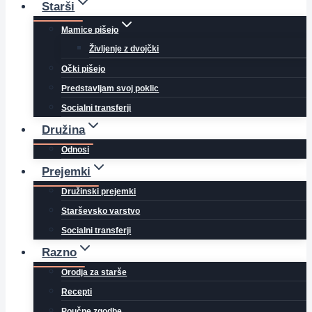
Starši
Mamice pišejo
Življenje z dvojčki
Očki pišejo
Predstavljam svoj poklic
Socialni transferji
Družina
Odnosi
Prejemki
Družinski prejemki
Starševsko varstvo
Socialni transferji
Razno
Orodja za starše
Recepti
Poučne zgodbe