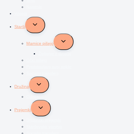
Šola
Najstniki
Vzgoja
Toggle
Starši
child
menu
Toggle
Mamice pišejo
child
menu
Življenje z dvojčki
Očki pišejo
Predstavljam svoj poklic
Socialni transferji
Toggle
Družina
child
menu
Odnosi
Toggle
Prejemki
child
menu
Družinski prejemki
Starševsko varstvo
Socialni transferji