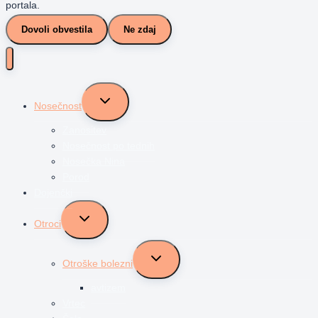
portala.
Dovoli obvestila
Ne zdaj
Toggle
Nosečnost
child
menu
Zanositev
Nosečnost po tednih
Nosečka Nina
Porod
Dojenčki
Toggle
Otroci
child
menu
Toggle
Otroške bolezni
child
menu
avtizem
Vrtec