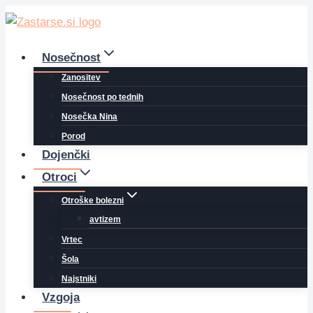
Skip
to
content
Nosečnost
Zanositev
Nosečnost po tednih
Nosečka Nina
Porod
Dojenčki
Otroci
Otroške bolezni
avtizem
Vrtec
Šola
Najstniki
Vzgoja