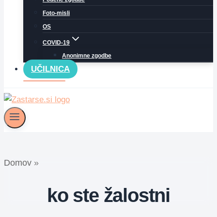
Foto-misli
OS
COVID-19
Anonimne zgodbe
UČILNICA
Domov
»
ko ste žalostni