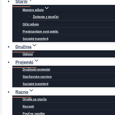
Starši
Mamice pišejo
Življenje z dvojčki
Očki pišejo
Predstavljam svoj poklic
Socialni transferji
Družina
Odnosi
Prejemki
Družinski prejemki
Starševsko varstvo
Socialni transferji
Razno
Orodja za starše
Recepti
Poučne zgodbe