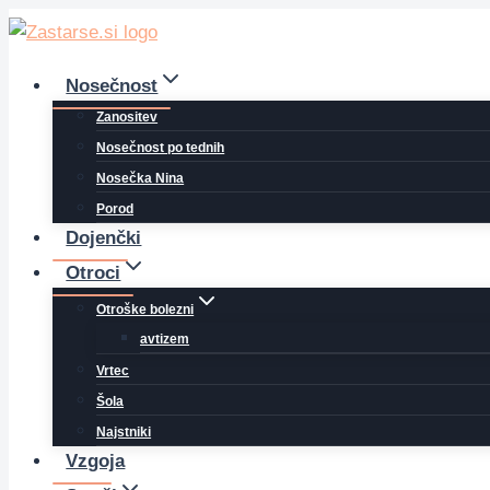
Skip
to
content
Nosečnost
Zanositev
Nosečnost po tednih
Nosečka Nina
Porod
Dojenčki
Otroci
Otroške bolezni
avtizem
Vrtec
Šola
Najstniki
Vzgoja