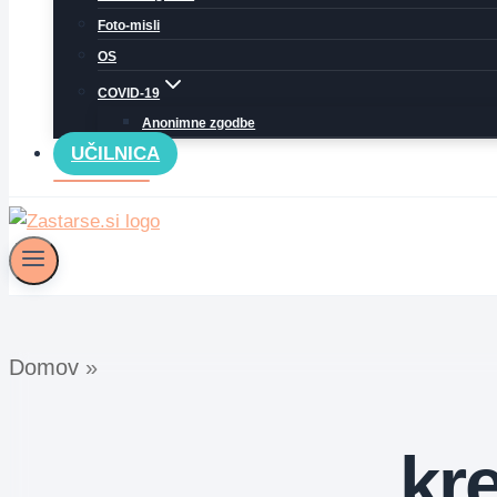
Foto-misli
OS
COVID-19
Anonimne zgodbe
UČILNICA
Domov
»
kr