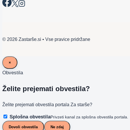
© 2026 Zastarše.si • Vse pravice pridržane
×
Obvestila
Želite prejemati obvestila?
Želite prejemati obvestila portala Za starše?
Splošna obvestila
Privzeti kanal za splošna obvestila portala.
Dovoli obvestila
Ne zdaj