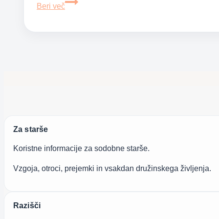
Peljite
Beri več
otroke
ven
tudi,
ko
je
mrzlo
in
sneg
Za starše
Koristne informacije za sodobne starše.
Vzgoja, otroci, prejemki in vsakdan družinskega življenja.
Razišči