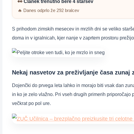
👀
Članek trenutno bere 4 staršev
🔥 Danes odprlo že 292 bralcev
S prihodom zimskih mesecev in mrzlih dni se veliko staršev 
doma in v igralnicah, kjer nanje v zaprtem prostoru prežijo 
Nekaj nasvetov za preživljanje časa zunaj 
Dojenčki do prvega leta lahko in morajo biti vsak dan zuna
in ko je zelo vlažno. Pri vseh drugih primerih priporočajo p
večkrat po pol ure.