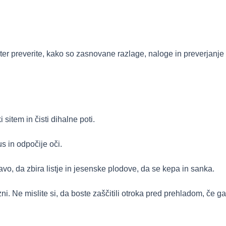
d ter preverite, kako so zasnovane razlage, naloge in preverjanje
item in čisti dihalne poti.
s in odpočije oči.
vo, da zbira listje in jesenske plodove, da se kepa in sanka.
ni. Ne mislite si, da boste zaščitili otroka pred prehladom, če g