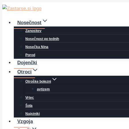
Skip
to
content
Nosečnost
Zanositev
Nosečnost po tednih
Nosečka Nina
Porod
Dojenčki
Otroci
Otroške bolezni
avtizem
Vrtec
Šola
Najstniki
Vzgoja