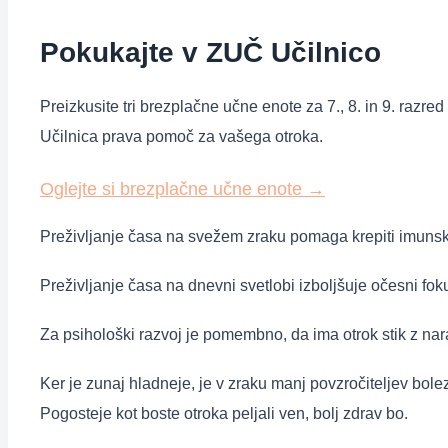
Pokukajte v ZUČ Učilnico
Preizkusite tri brezplačne učne enote za 7., 8. in 9. razre
Učilnica prava pomoč za vašega otroka.
Oglejte si brezplačne učne enote
→
Preživljanje časa na svežem zraku pomaga krepiti imunski s
Preživljanje časa na dnevni svetlobi izboljšuje očesni foku
Za psihološki razvoj je pomembno, da ima otrok stik z nara
Ker je zunaj hladneje, je v zraku manj povzročiteljev bolez
Pogosteje kot boste otroka peljali ven, bolj zdrav bo.