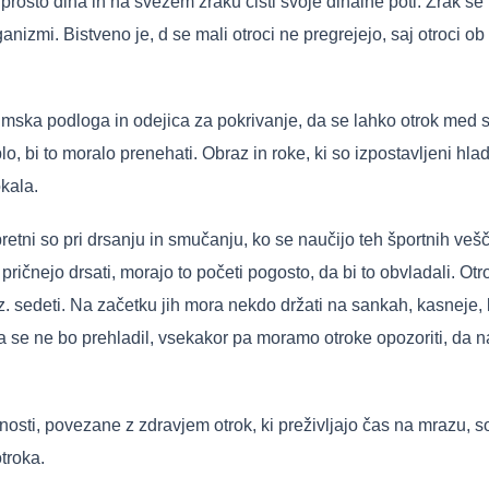
a prosto diha in na svežem zraku čisti svoje dihalne poti. Zrak s
ganizmi. Bistveno je, d se mali otroci ne pregrejejo, saj otroci 
a zimska podloga in odejica za pokrivanje, da se lahko otrok me
plo, bi to moralo prenehati. Obraz in roke, ki so izpostavljeni hl
kala.
retni so pri drsanju in smučanju, ko se naučijo teh športnih veš
 pričnejo drsati, morajo to početi pogosto, da bi to obvladali. Ot
z. sedeti. Na začetku jih mora nekdo držati na sankah, kasneje, 
se ne bo prehladil, vsekakor pa moramo otroke opozoriti, da naj n
nosti, povezane z zdravjem otrok, ki preživljajo čas na mrazu, so
otroka.