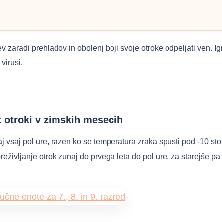
zaradi prehladov in obolenj boji svoje otroke odpeljati ven. Igriš
virusi.
z otroki v zimskih mesecih
j vsaj pol ure, razen ko se temperatura zraka spusti pod -10 st
reživljanje otrok zunaj do prvega leta do pol ure, za starejše pa 