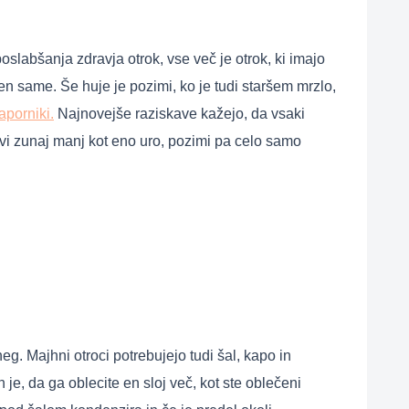
oslabšanja zdravja otrok, vse več je otrok, ki imajo
ven same. Še huje je pozimi, ko je tudi staršem mrzlo,
aporniki.
Najnovejše raziskave kažejo, da vsaki
reživi zunaj manj kot eno uro, pozimi pa celo samo
eg. Majhni otroci potrebujejo tudi šal, kapo in
je, da ga oblecite en sloj več, kot ste oblečeni