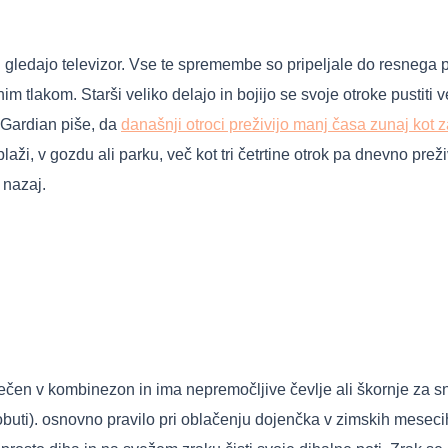
in gledajo televizor. Vse te spremembe so pripeljale do resnega p
m tlakom. Starši veliko delajo in bojijo se svoje otroke pustiti 
 Gardian piše, da
današnji otroci preživijo manj časa zunaj kot z
na plaži, v gozdu ali parku, več kot tri četrtine otrok pa dnevno p
 nazaj.
lečen v kombinezon in ima nepremočljive čevlje ali škornje za sn
uti). osnovno pravilo pri oblačenju dojenčka v zimskih mesecih 