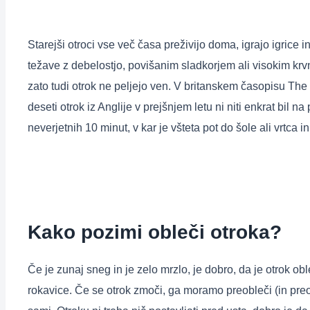
Starejši otroci vse več časa preživijo doma, igrajo igrice 
težave z debelostjo, povišanim sladkorjem ali visokim krvni
zato tudi otrok ne peljejo ven. V britanskem časopisu The
deseti otrok iz Anglije v prejšnjem letu ni niti enkrat bil 
neverjetnih 10 minut, v kar je všteta pot do šole ali vrtca in
Kako pozimi obleči otroka?
Če je zunaj sneg in je zelo mrzlo, je dobro, da je otrok ob
rokavice. Če se otrok zmoči, ga moramo preobleči (in preob