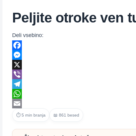
Peljite otroke ven t
Deli vsebino:
Facebook
Messenger
X
Viber
Telegram
WhatsApp
Email
⏱ 5 min branja
📖 861 besed