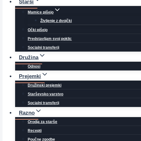
Starši
Mamice pišejo
Življenje z dvojčki
Očki pišejo
Predstavljam svoj poklic
Socialni transferji
Družina
Odnosi
Prejemki
Družinski prejemki
Starševsko varstvo
Socialni transferji
Razno
Orodja za starše
Recepti
Poučne zgodbe