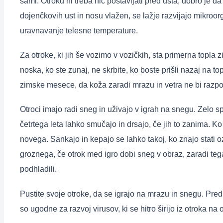
sami. Otroku ni treba nič postavljati pred usta, dobro je d
dojenčkovih ust in nosu vlažen, se lažje razvijajo mikroor
uravnavanje telesne temperature.
Za otroke, ki jih še vozimo v vozičkih, sta primerna topl
noska, ko ste zunaj, ne skrbite, ko boste prišli nazaj na to
zimske mesece, da koža zaradi mrazu in vetra ne bi razpo
Otroci imajo radi sneg in uživajo v igrah na snegu. Zelo sp
četrtega leta lahko smučajo in drsajo, če jih to zanima. Ko
novega. Sankajo in kepajo se lahko takoj, ko znajo stati o
groznega, če otrok med igro dobi sneg v obraz, zaradi tega 
podhladili.
Pustite svoje otroke, da se igrajo na mrazu in snegu. Pred
so ugodne za razvoj virusov, ki se hitro širijo iz otroka na 