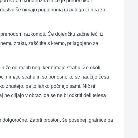
e pod šalom kondenzira in če je predel okoli
ob rojstvu še nimajo popolnoma razvitega centra za
d sprehodom razkomoti. Če dojenčku začne teči iz
adnemu zraku, zaščitite s kremo, prilagojeno za
čin že od malih nog, ker nimajo strahu. Že okoli
roci nimajo strahu in so ponosni, ko se naučijo česa
ko zrastejo, pa to lahko počnejo sami. Nič ni
e ciljajo v obraz, da se ne bi odkriti deli telesa
 dolgoročne. Zaprti prostori, še posebej igralnice pa