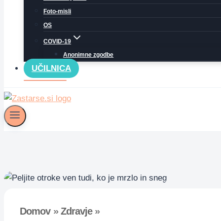
Foto-misli
OS
COVID-19
Anonimne zgodbe
UČILNICA
Domov
»
Zdravje
»