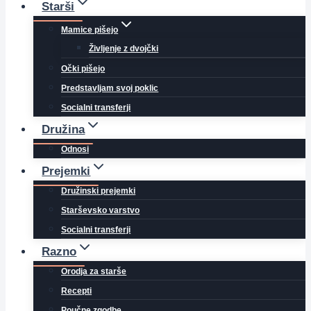
Starši
Mamice pišejo
Življenje z dvojčki
Očki pišejo
Predstavljam svoj poklic
Socialni transferji
Družina
Odnosi
Prejemki
Družinski prejemki
Starševsko varstvo
Socialni transferji
Razno
Orodja za starše
Recepti
Poučne zgodbe