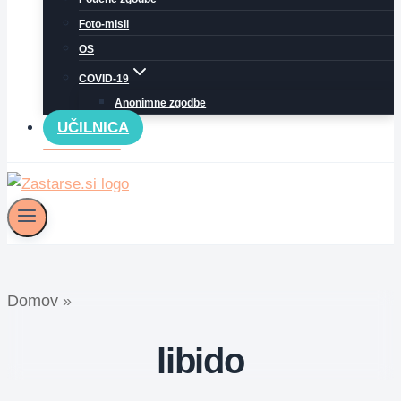
Foto-misli
OS
COVID-19
Anonimne zgodbe
UČILNICA
Domov
»
libido