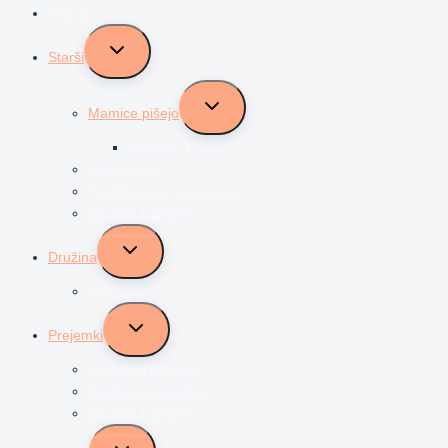
Vzgoja
Toggle
Starši
child
menu
Toggle
Mamice pišejo
child
menu
Življenje z dvojčki
Očki pišejo
Predstavljam svoj poklic
Socialni transferji
Toggle
Družina
child
menu
Odnosi
Toggle
Prejemki
child
menu
Družinski prejemki
Starševsko varstvo
Socialni transferji
Toggle