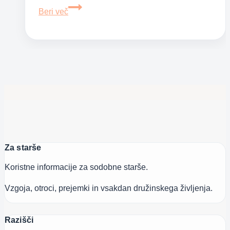
Izguba
Beri več
spolne
sle
po
porodu
Za starše
Koristne informacije za sodobne starše.
Vzgoja, otroci, prejemki in vsakdan družinskega življenja.
Razišči