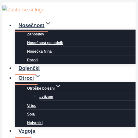
Skip
to
content
Nosečnost
Zanositev
Nosečnost po tednih
Nosečka Nina
Porod
Dojenčki
Otroci
Otroške bolezni
avtizem
Vrtec
Šola
Najstniki
Vzgoja