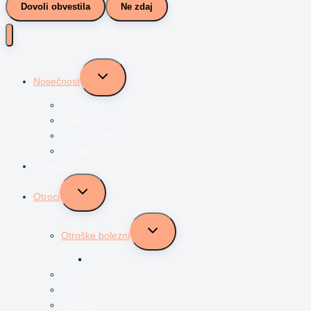
Dovoli obvestila
Ne zdaj
Toggle
Nosečnost
child
menu
Zanositev
Nosečnost po tednih
Nosečka Nina
Porod
Dojenčki
Toggle
Otroci
child
menu
Toggle
Otroške bolezni
child
menu
avtizem
Vrtec
Šola
Najstniki