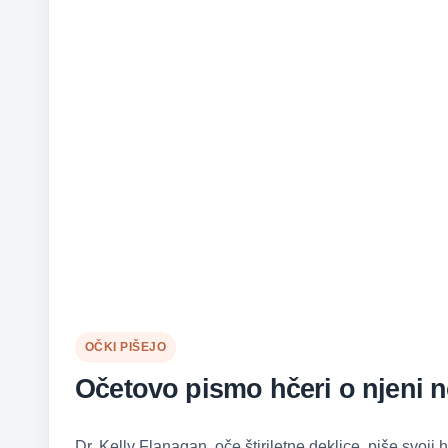
OČKI PIŠEJO
Očetovo pismo hčeri o njeni no
Dr. Kelly Flanagan, oče štiriletne deklice, piše svoji