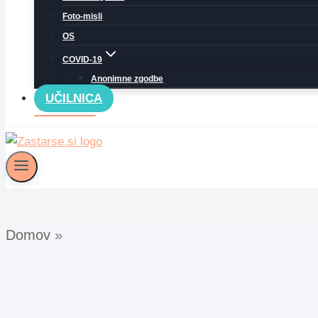
Foto-misli
OS
COVID-19
Anonimne zgodbe
UČILNICA
Domov
»