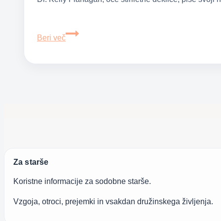
Očetovo
Beri več
pismo
hčeri
o
njeni
notranji
lepoti
Za starše
Koristne informacije za sodobne starše.
Vzgoja, otroci, prejemki in vsakdan družinskega življenja.