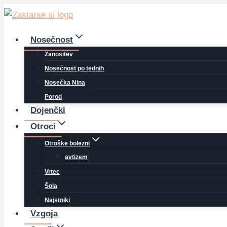
Skip
to
content
Nosečnost
Zanositev
Nosečnost po tednih
Nosečka Nina
Porod
Dojenčki
Otroci
Otroške bolezni
avtizem
Vrtec
Šola
Najstniki
Vzgoja