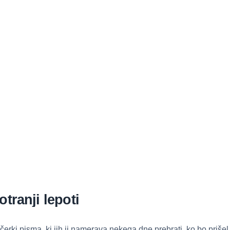
tranji lepoti
 hčerki pisma, ki jih ji namerava nekega dne prebrati, ko bo priš