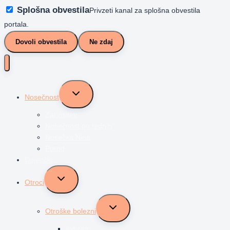
Splošna obvestila
Privzeti kanal za splošna obvestila
portala.
Dovoli obvestila
Ne zdaj
Toggle
Nosečnost
child
menu
Zanositev
Nosečnost po tednih
Nosečka Nina
Porod
Dojenčki
Toggle
Otroci
child
menu
Toggle
Otroške bolezni
child
menu
avtizem