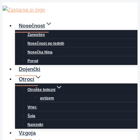
Skip
to
content
Nosečnost
Zanositev
Nosečnost po tednih
Nosečka Nina
Porod
Dojenčki
Otroci
Otroške bolezni
avtizem
Vrtec
Šola
Najstniki
Vzgoja