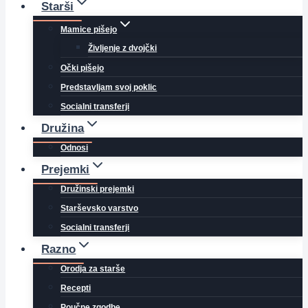
Starši
Mamice pišejo
Življenje z dvojčki
Očki pišejo
Predstavljam svoj poklic
Socialni transferji
Družina
Odnosi
Prejemki
Družinski prejemki
Starševsko varstvo
Socialni transferji
Razno
Orodja za starše
Recepti
Poučne zgodbe