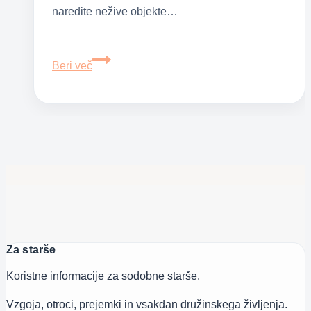
naredite nežive objekte…
Kako
Beri več
spodbuditi
otroka
k
sodelovanju?
V
pomoč
vam
bodo
ta
Za starše
tri
orodja
Koristne informacije za sodobne starše.
Vzgoja, otroci, prejemki in vsakdan družinskega življenja.