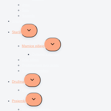
Vrtec
Šola
Najstniki
Vzgoja
Toggle
Starši
child
menu
Toggle
Mamice pišejo
child
menu
Življenje z dvojčki
Očki pišejo
Predstavljam svoj poklic
Socialni transferji
Toggle
Družina
child
menu
Odnosi
Toggle
Prejemki
child
menu
Družinski prejemki