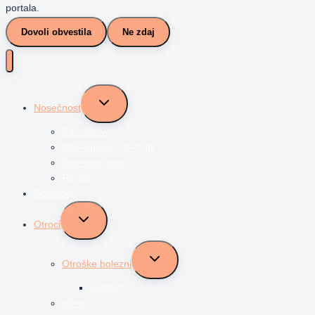
portala.
Dovoli obvestila
Ne zdaj
Toggle
Nosečnost
child
menu
Zanositev
Nosečnost po tednih
Nosečka Nina
Porod
Dojenčki
Toggle
Otroci
child
menu
Toggle
Otroške bolezni
child
menu
avtizem
Vrtec