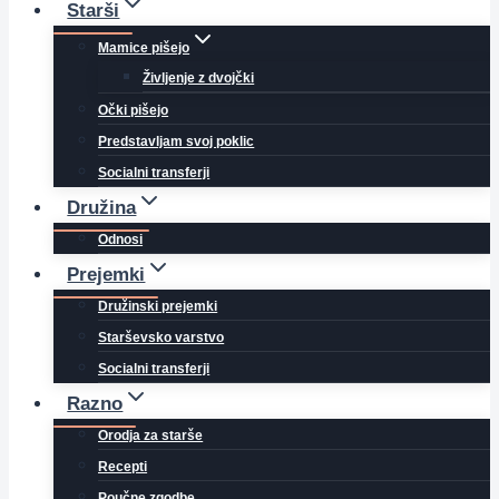
Starši
Mamice pišejo
Življenje z dvojčki
Očki pišejo
Predstavljam svoj poklic
Socialni transferji
Družina
Odnosi
Prejemki
Družinski prejemki
Starševsko varstvo
Socialni transferji
Razno
Orodja za starše
Recepti
Poučne zgodbe