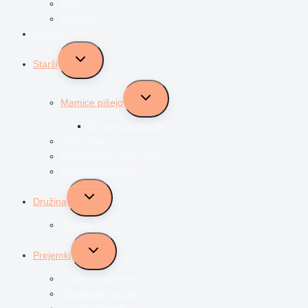
Šola
Najstniki
Vzgoja
Toggle
Starši
child
menu
Toggle
Mamice pišejo
child
menu
Življenje z dvojčki
Očki pišejo
Predstavljam svoj poklic
Socialni transferji
Toggle
Družina
child
menu
Odnosi
Toggle
Prejemki
child
menu
Družinski prejemki
Starševsko varstvo