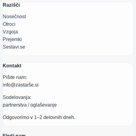
Razišči
Nosečnost
Otroci
Vzgoja
Prejemki
Sestavi.se
Kontakt
Pišite nam:
info@zastarše.si
Sodelovanja:
partnerstva / oglaševanje
Odgovorimo v 1–2 delovnih dneh.
Sledi nam