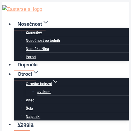
Skip
to
content
Nosečnost
Zanositev
Nosečnost po tednih
Nosečka Nina
Porod
Dojenčki
Otroci
Otroške bolezni
avtizem
Vrtec
Šola
Najstniki
Vzgoja