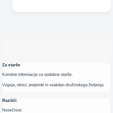
nikarte
v
lužo!
Za starše
Koristne informacije za sodobne starše.
Vzgoja, otroci, prejemki in vsakdan družinskega življenja.
Razišči
Nosečnost