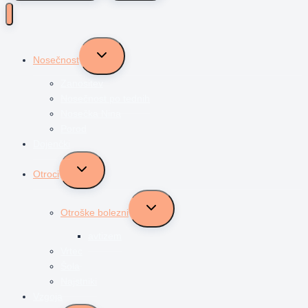
Toggle
Nosečnost
child
menu
Zanositev
Nosečnost po tednih
Nosečka Nina
Porod
Dojenčki
Toggle
Otroci
child
menu
Toggle
Otroške bolezni
child
menu
avtizem
Vrtec
Šola
Najstniki
Vzgoja