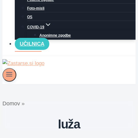
Foto-misli
OS
COVID-19
Anonimne zgodbe
UČILNICA
Domov
»
luža