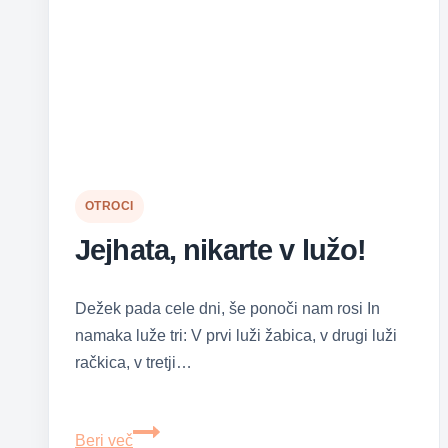
OTROCI
Jejhata, nikarte v lužo!
Dežek pada cele dni, še ponoči nam rosi In
namaka luže tri: V prvi luži žabica, v drugi luži
račkica, v tretji…
Jejhata,
Beri več