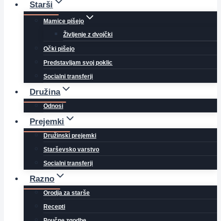
Starši
Mamice pišejo
Življenje z dvojčki
Očki pišejo
Predstavljam svoj poklic
Socialni transferji
Družina
Odnosi
Prejemki
Družinski prejemki
Starševsko varstvo
Socialni transferji
Razno
Orodja za starše
Recepti
Poučne zgodbe