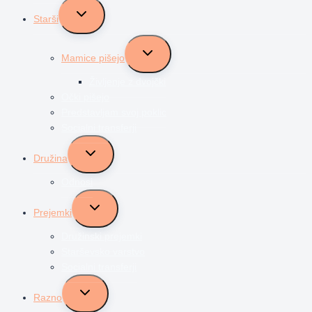
Toggle
Starši
child
menu
Toggle
Mamice pišejo
child
menu
Življenje z dvojčki
Očki pišejo
Predstavljam svoj poklic
Socialni transferji
Toggle
Družina
child
menu
Odnosi
Toggle
Prejemki
child
menu
Družinski prejemki
Starševsko varstvo
Socialni transferji
Toggle
Razno
child
menu