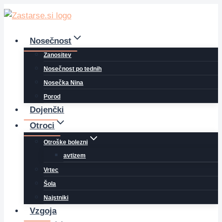
Skip
to
content
Nosečnost
Zanositev
Nosečnost po tednih
Nosečka Nina
Porod
Dojenčki
Otroci
Otroške bolezni
avtizem
Vrtec
Šola
Najstniki
Vzgoja