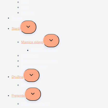
Vrtec
Šola
Najstniki
Vzgoja
Toggle
Starši
child
menu
Toggle
Mamice pišejo
child
menu
Življenje z dvojčki
Očki pišejo
Predstavljam svoj poklic
Socialni transferji
Toggle
Družina
child
menu
Odnosi
Toggle
Prejemki
child
menu
Družinski prejemki