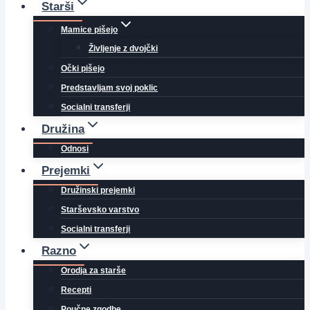
Starši
Mamice pišejo
Življenje z dvojčki
Očki pišejo
Predstavljam svoj poklic
Socialni transferji
Družina
Odnosi
Prejemki
Družinski prejemki
Starševsko varstvo
Socialni transferji
Razno
Orodja za starše
Recepti
Poučne zgodbe