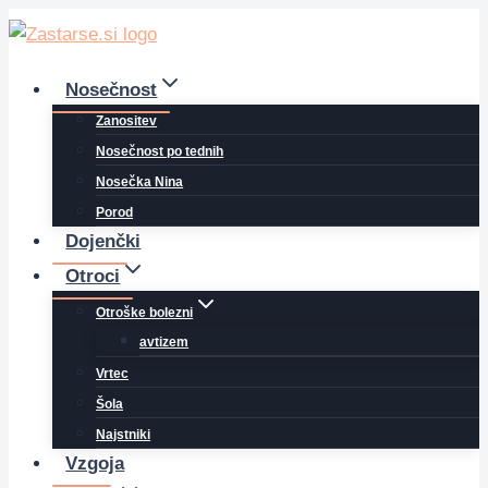
Skip
to
content
Nosečnost
Zanositev
Nosečnost po tednih
Nosečka Nina
Porod
Dojenčki
Otroci
Otroške bolezni
avtizem
Vrtec
Šola
Najstniki
Vzgoja