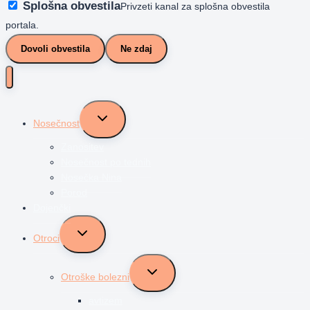
Splošna obvestila
Privzeti kanal za splošna obvestila
portala.
Dovoli obvestila
Ne zdaj
Toggle
Nosečnost
child
menu
Zanositev
Nosečnost po tednih
Nosečka Nina
Porod
Dojenčki
Toggle
Otroci
child
menu
Toggle
Otroške bolezni
child
menu
avtizem