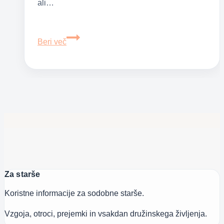
ali…
Magnetna
Beri več
resonanca
(MR)
–
MR
slikanje
Za starše
Koristne informacije za sodobne starše.
Vzgoja, otroci, prejemki in vsakdan družinskega življenja.