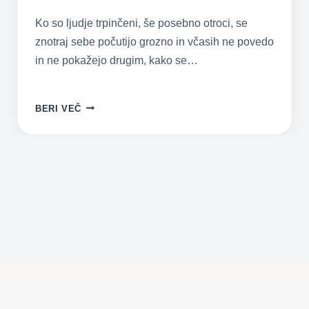
Ko so ljudje trpinčeni, še posebno otroci, se
znotraj sebe počutijo grozno in včasih ne povedo
in ne pokažejo drugim, kako se…
MOČNA
BERI VEČ
LEKCIJA
O
VPLIVU
NADLEGOVANJA
IN
MALTRETIRANJA