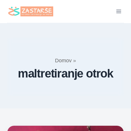
Skip
to
content
Domov
»
maltretiranje otrok