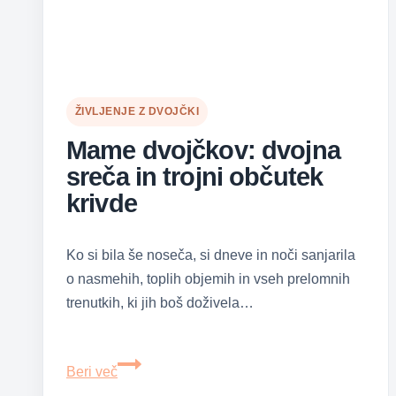
ŽIVLJENJE Z DVOJČKI
Mame dvojčkov: dvojna
sreča in trojni občutek
krivde
Ko si bila še noseča, si dneve in noči sanjarila
o nasmehih, toplih objemih in vseh prelomnih
trenutkih, ki jih boš doživela…
Mame
Beri več
dvojčkov: