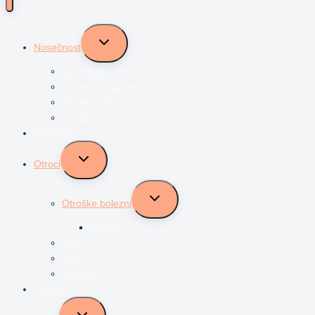
Toggle
Nosečnost
child
menu
Zanositev
Nosečnost po tednih
Nosečka Nina
Porod
Dojenčki
Toggle
Otroci
child
menu
Toggle
Otroške bolezni
child
menu
avtizem
Vrtec
Šola
Najstniki
Vzgoja
Toggle