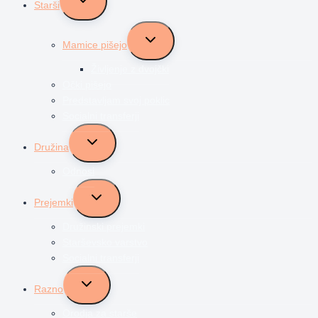
Starši
child
menu
Toggle
Mamice pišejo
child
menu
Življenje z dvojčki
Očki pišejo
Predstavljam svoj poklic
Socialni transferji
Toggle
Družina
child
menu
Odnosi
Toggle
Prejemki
child
menu
Družinski prejemki
Starševsko varstvo
Socialni transferji
Toggle
Razno
child
menu
Orodja za starše