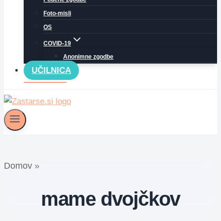
Foto-misli
OS
COVID-19
Anonimne zgodbe
UČILNICA
Domov
»
mame dvojčkov