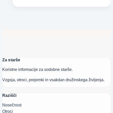
dvojna
sreča
in
trojni
občutek
krivde
Za starše
Koristne informacije za sodobne starše.
Vzgoja, otroci, prejemki in vsakdan družinskega življenja.
Razišči
Nosečnost
Otroci