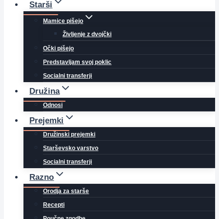
Starši
Mamice pišejo
Življenje z dvojčki
Očki pišejo
Predstavljam svoj poklic
Socialni transferji
Družina
Odnosi
Prejemki
Družinski prejemki
Starševsko varstvo
Socialni transferji
Razno
Orodja za starše
Recepti
Poučne zgodbe