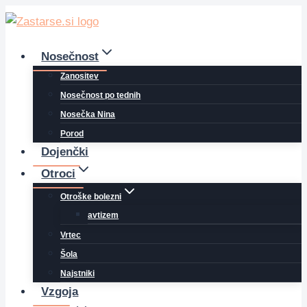
Skip
to
content
Nosečnost
Zanositev
Nosečnost po tednih
Nosečka Nina
Porod
Dojenčki
Otroci
Otroške bolezni
avtizem
Vrtec
Šola
Najstniki
Vzgoja