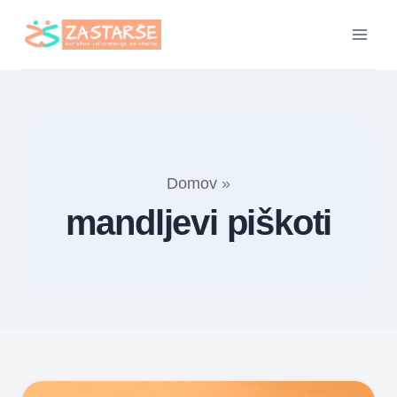
Skip
to
content
Domov
»
mandljevi piškoti