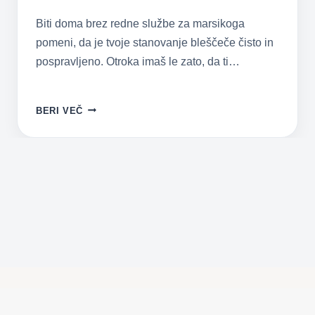
Biti doma brez redne službe za marsikoga
pomeni, da je tvoje stanovanje bleščeče čisto in
pospravljeno. Otroka imaš le zato, da ti…
Z
BERI VEČ
OTROKOM
SPECITE
MANDLJEVE
PIŠKOTE
S
KVINOJO
IN
BREZ
JAJC