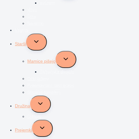
avtizem
Vrtec
Šola
Najstniki
Vzgoja
Toggle
Starši
child
menu
Toggle
Mamice pišejo
child
menu
Življenje z dvojčki
Očki pišejo
Predstavljam svoj poklic
Socialni transferji
Toggle
Družina
child
menu
Odnosi
Toggle
Prejemki
child
menu