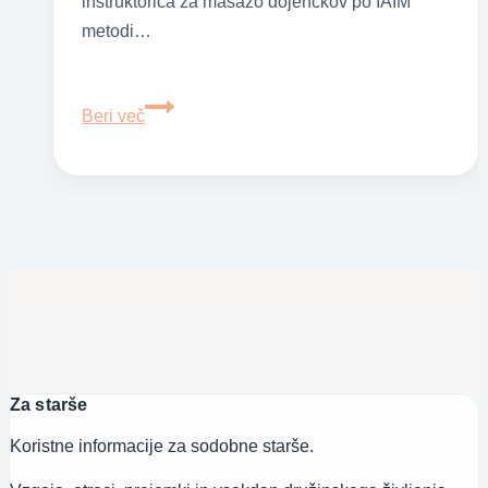
inštruktorica za masažo dojenčkov po IAIM
metodi…
Masaža
Beri več
za
dojenčke
(po
mednarodnem
programu
IAIM)
Za starše
Koristne informacije za sodobne starše.