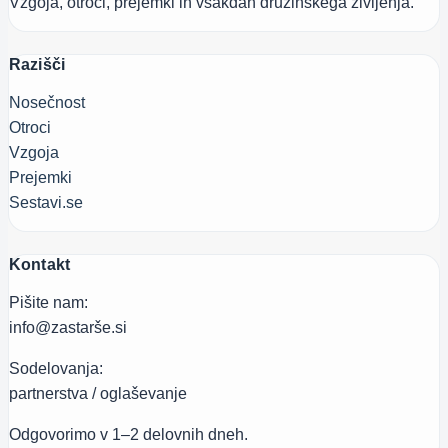
Vzgoja, otroci, prejemki in vsakdan družinskega življenja.
Razišči
Nosečnost
Otroci
Vzgoja
Prejemki
Sestavi.se
Kontakt
Pišite nam:
info@zastarše.si
Sodelovanja:
partnerstva / oglaševanje
Odgovorimo v 1–2 delovnih dneh.