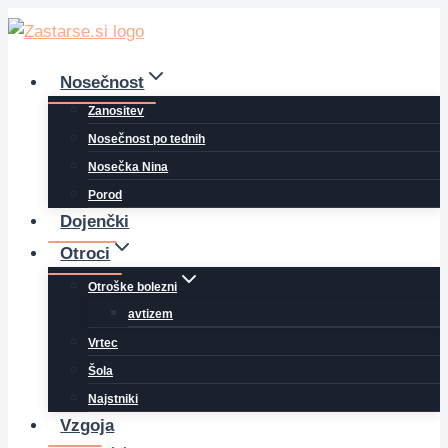
Skip
to
content
Nosečnost
Zanositev
Nosečnost po tednih
Nosečka Nina
Porod
Dojenčki
Otroci
Otroške bolezni
avtizem
Vrtec
Šola
Najstniki
Vzgoja