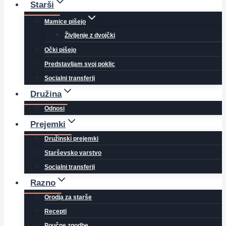
Starši
Mamice pišejo
Življenje z dvojčki
Očki pišejo
Predstavljam svoj poklic
Socialni transferji
Družina
Odnosi
Prejemki
Družinski prejemki
Starševsko varstvo
Socialni transferji
Razno
Orodja za starše
Recepti
Poučne zgodbe