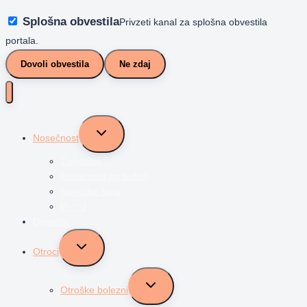
Splošna obvestila
Privzeti kanal za splošna obvestila
portala.
Dovoli obvestila
Ne zdaj
Toggle
Nosečnost
child
menu
Zanositev
Nosečnost po tednih
Nosečka Nina
Porod
Dojenčki
Toggle
Otroci
child
menu
Toggle
Otroške bolezni
child
menu