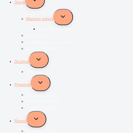
Starši
child
menu
Toggle
Mamice pišejo
child
menu
Življenje z dvojčki
Očki pišejo
Predstavljam svoj poklic
Socialni transferji
Toggle
Družina
child
menu
Odnosi
Toggle
Prejemki
child
menu
Družinski prejemki
Starševsko varstvo
Socialni transferji
Toggle
Razno
child
menu
Orodja za starše