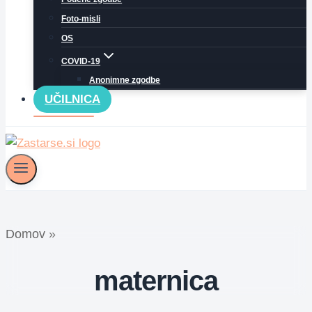
Foto-misli
OS
COVID-19
Anonimne zgodbe
UČILNICA
Domov
»
maternica