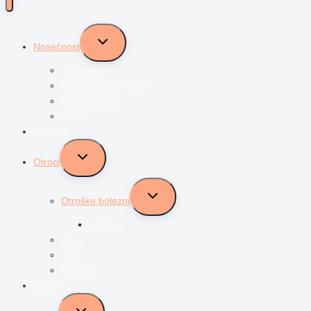
Toggle
Nosečnost
child
menu
Zanositev
Nosečnost po tednih
Nosečka Nina
Porod
Dojenčki
Toggle
Otroci
child
menu
Toggle
Otroške bolezni
child
menu
avtizem
Vrtec
Šola
Najstniki
Vzgoja
Toggle