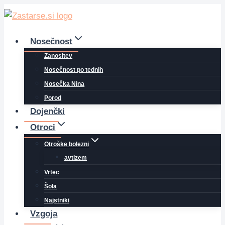
Skip
to
content
Nosečnost
Zanositev
Nosečnost po tednih
Nosečka Nina
Porod
Dojenčki
Otroci
Otroške bolezni
avtizem
Vrtec
Šola
Najstniki
Vzgoja