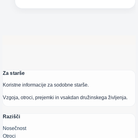
za
svojo
maternico,
mojo
pusti
pri
miru!
Za starše
Koristne informacije za sodobne starše.
Vzgoja, otroci, prejemki in vsakdan družinskega življenja.
Razišči
Nosečnost
Otroci