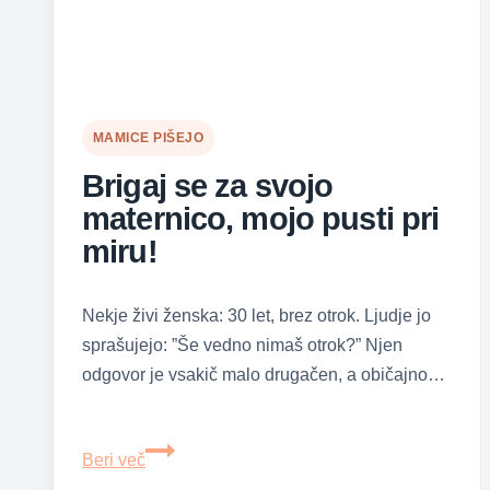
MAMICE PIŠEJO
Brigaj se za svojo
maternico, mojo pusti pri
miru!
Nekje živi ženska: 30 let, brez otrok. Ljudje jo
sprašujejo: ”Še vedno nimaš otrok?” Njen
odgovor je vsakič malo drugačen, a običajno…
Brigaj
Beri več
se