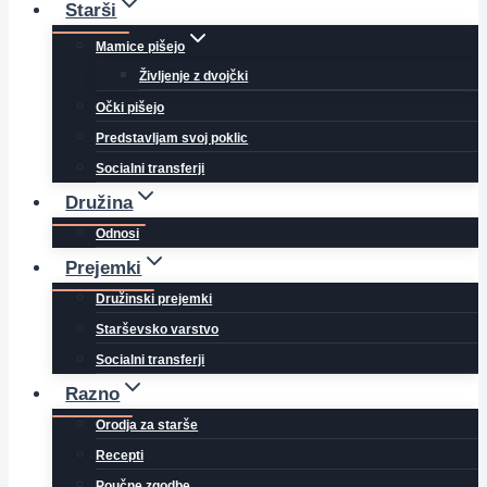
Starši
Mamice pišejo
Življenje z dvojčki
Očki pišejo
Predstavljam svoj poklic
Socialni transferji
Družina
Odnosi
Prejemki
Družinski prejemki
Starševsko varstvo
Socialni transferji
Razno
Orodja za starše
Recepti
Poučne zgodbe