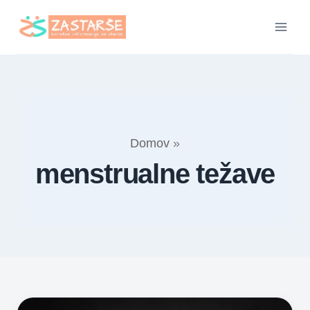
Skip
to
content
Domov
»
menstrualne težave