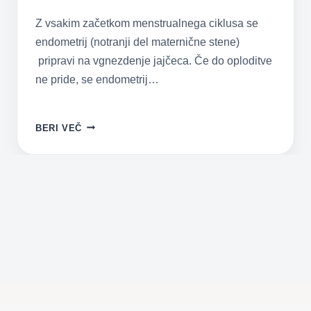
Z vsakim začetkom menstrualnega ciklusa se
endometrij (notranji del maternične stene)
pripravi na vgnezdenje jajčeca. Če do oploditve
ne pride, se endometrij…
MENSTRUALNE
BERI VEČ
TEŽAVE
–
VRSTE,
SIMPTOMI
IN
NARAVNA
POMOČ