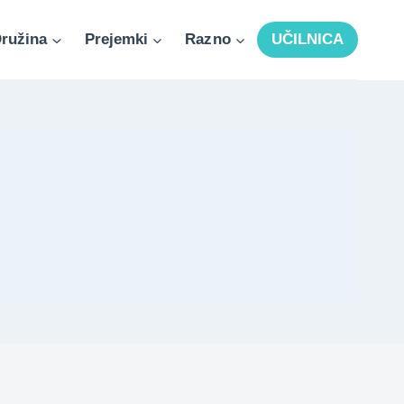
ružina
Prejemki
Razno
UČILNICA