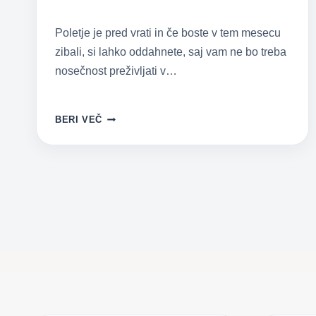
Poletje je pred vrati in če boste v tem mesecu
zibali, si lahko oddahnete, saj vam ne bo treba
nosečnost preživljati v…
OTROCI,
BERI VEČ
ROJENI
JUNIJA,
SO
NEKAJ
POSEBNEGA