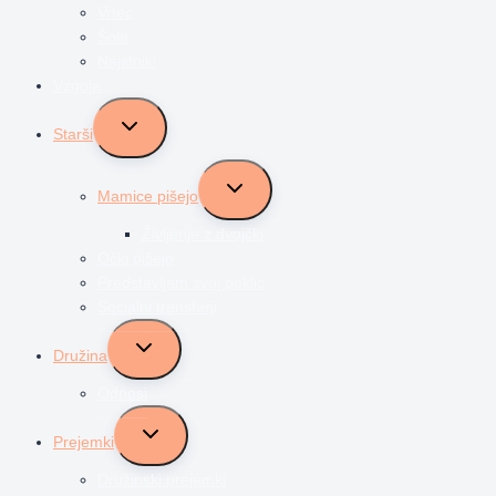
Vrtec
Šola
Najstniki
Vzgoja
Toggle
Starši
child
menu
Toggle
Mamice pišejo
child
menu
Življenje z dvojčki
Očki pišejo
Predstavljam svoj poklic
Socialni transferji
Toggle
Družina
child
menu
Odnosi
Toggle
Prejemki
child
menu
Družinski prejemki