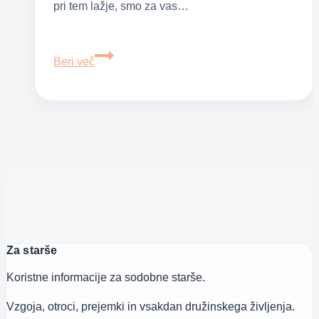
pri tem lažje, smo za vas…
Top
Beri več
5
napak
pri
finančni
vzgoji
otrok
Za starše
Koristne informacije za sodobne starše.
Vzgoja, otroci, prejemki in vsakdan družinskega življenja.