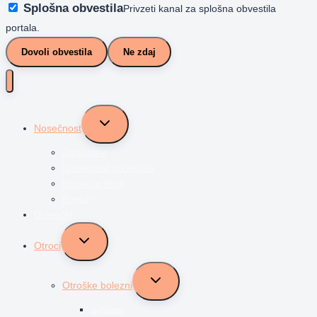
Splošna obvestila
Privzeti kanal za splošna obvestila
portala.
Dovoli obvestila
Ne zdaj
Toggle
Nosečnost
child
menu
Zanositev
Nosečnost po tednih
Nosečka Nina
Porod
Dojenčki
Toggle
Otroci
child
menu
Toggle
Otroške bolezni
child
menu
avtizem