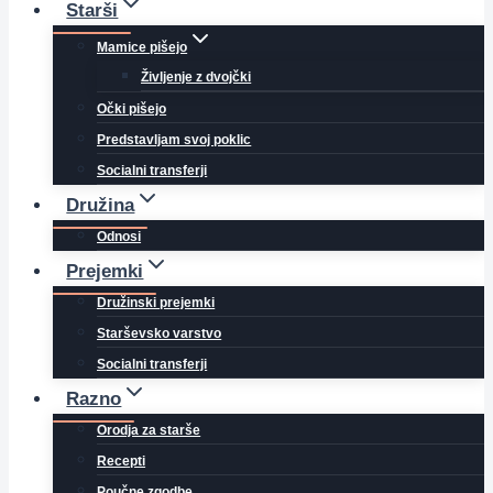
Starši
Mamice pišejo
Življenje z dvojčki
Očki pišejo
Predstavljam svoj poklic
Socialni transferji
Družina
Odnosi
Prejemki
Družinski prejemki
Starševsko varstvo
Socialni transferji
Razno
Orodja za starše
Recepti
Poučne zgodbe