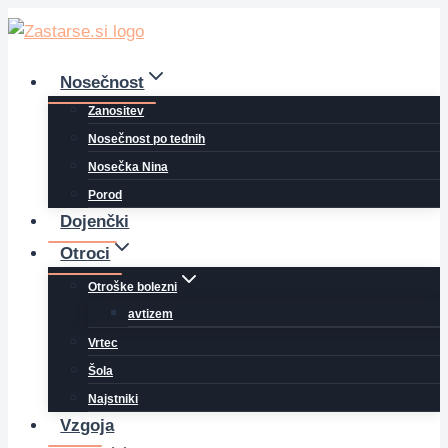
Skip
to
content
Nosečnost
Zanositev
Nosečnost po tednih
Nosečka Nina
Porod
Dojenčki
Otroci
Otroške bolezni
avtizem
Vrtec
Šola
Najstniki
Vzgoja