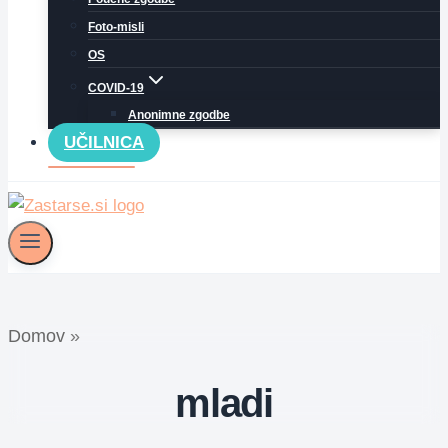
Foto-misli
OS
COVID-19
Anonimne zgodbe
UČILNICA
Domov
»
mladi