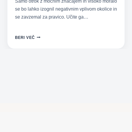
Samo otrok z močnim značajem in visoko moralo
se bo lahko izognil negativnim vplivom okolice in
se zavzemal za pravico. Učite ga…
KAKO
BERI VEČ
ZGRADITI
MOČAN
ZNAČAJ
PRI
OTROKU