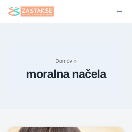
Skip
to
content
Domov
»
moralna načela