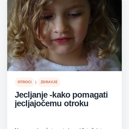
OTROCI
|
ZDRAVJE
Jecljanje -kako pomagati
jecljajočemu otroku