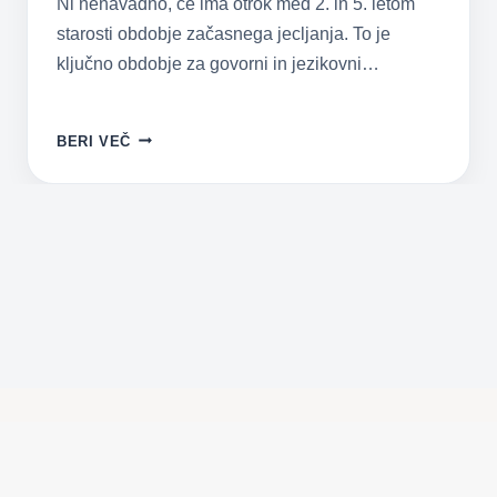
Ni nenavadno, če ima otrok med 2. in 5. letom
starosti obdobje začasnega jecljanja. To je
ključno obdobje za govorni in jezikovni…
JECLJANJE
BERI VEČ
-
KAKO
POMAGATI
JECLJAJOČEMU
OTROKU