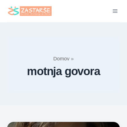
Skip
to
content
Domov
»
motnja govora