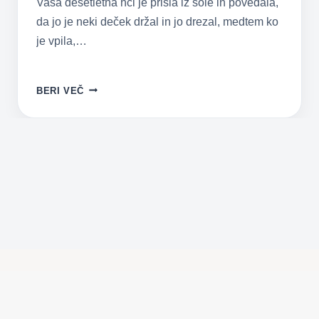
Vaša desetletna hči je prišla iz šole in povedala,
da jo je neki deček držal in jo drezal, medtem ko
je vpila,…
ŽGEČKANJE
BERI VEČ
OTROK
NI
VEDNO
OK