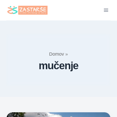
Skip
to
content
Domov
»
mučenje