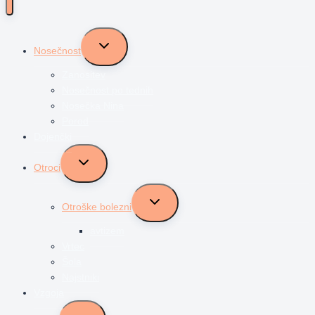
Toggle
Nosečnost
child
menu
Zanositev
Nosečnost po tednih
Nosečka Nina
Porod
Dojenčki
Toggle
Otroci
child
menu
Toggle
Otroške bolezni
child
menu
avtizem
Vrtec
Šola
Najstniki
Vzgoja
Toggle