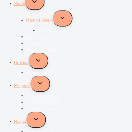
Starši
child
menu
Toggle
Mamice pišejo
child
menu
Življenje z dvojčki
Očki pišejo
Predstavljam svoj poklic
Socialni transferji
Toggle
Družina
child
menu
Odnosi
Toggle
Prejemki
child
menu
Družinski prejemki
Starševsko varstvo
Socialni transferji
Toggle
Razno
child
menu
Orodja za starše