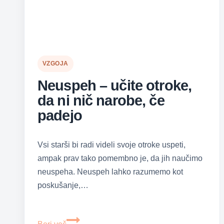
VZGOJA
Neuspeh – učite otroke,
da ni nič narobe, če
padejo
Vsi starši bi radi videli svoje otroke uspeti,
ampak prav tako pomembno je, da jih naučimo
neuspeha. Neuspeh lahko razumemo kot
poskušanje,…
Neuspeh