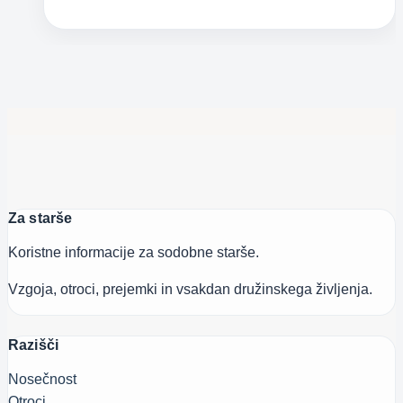
zadiha
–
dvignite
stekleni
zvon
Za starše
Koristne informacije za sodobne starše.
Vzgoja, otroci, prejemki in vsakdan družinskega življenja.
Razišči
Nosečnost
Otroci