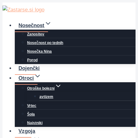
Skip
to
content
Nosečnost
Zanositev
Nosečnost po tednih
Nosečka Nina
Porod
Dojenčki
Otroci
Otroške bolezni
avtizem
Vrtec
Šola
Najstniki
Vzgoja