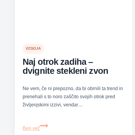
VZGOJA
Naj otrok zadiha –
dvignite stekleni zvon
Ne vem, če ni prepozno, da bi obrnili ta trend in
prenehali s to noro zaščito svojih otrok pred
življenjskimi izzivi, vendar…
Naj
Beri več
otrok