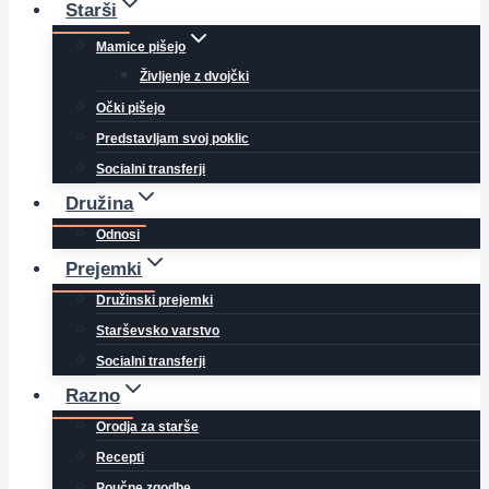
Starši
Mamice pišejo
Življenje z dvojčki
Očki pišejo
Predstavljam svoj poklic
Socialni transferji
Družina
Odnosi
Prejemki
Družinski prejemki
Starševsko varstvo
Socialni transferji
Razno
Orodja za starše
Recepti
Poučne zgodbe