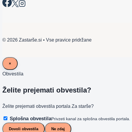
© 2026 Zastarše.si • Vse pravice pridržane
×
Obvestila
Želite prejemati obvestila?
Želite prejemati obvestila portala Za starše?
Splošna obvestila
Privzeti kanal za splošna obvestila portala.
Dovoli obvestila
Ne zdaj