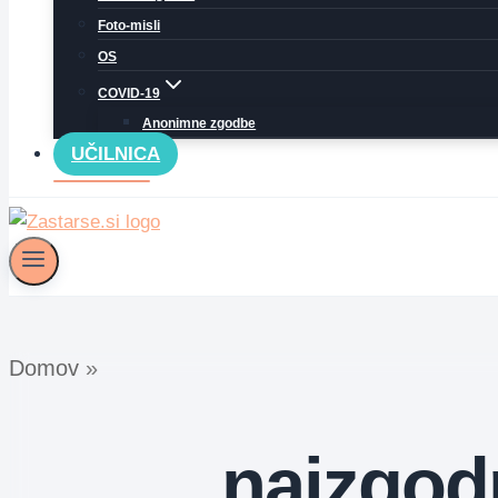
Foto-misli
OS
COVID-19
Anonimne zgodbe
UČILNICA
Domov
»
najzgod