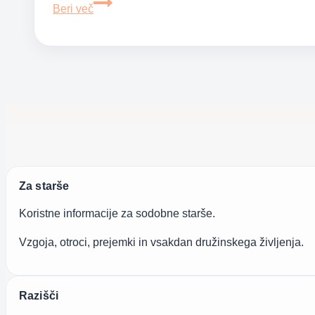
Prvi
Beri več
znaki
nosečnosti
Za starše
Koristne informacije za sodobne starše.
Vzgoja, otroci, prejemki in vsakdan družinskega življenja.
Razišči