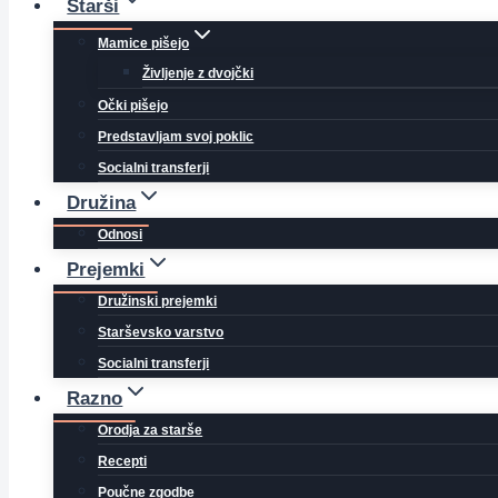
Starši
Mamice pišejo
Življenje z dvojčki
Očki pišejo
Predstavljam svoj poklic
Socialni transferji
Družina
Odnosi
Prejemki
Družinski prejemki
Starševsko varstvo
Socialni transferji
Razno
Orodja za starše
Recepti
Poučne zgodbe