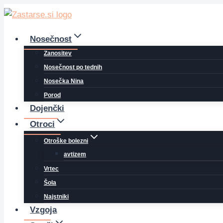
Skip
to
content
Nosečnost
Zanositev
Nosečnost po tednih
Nosečka Nina
Porod
Dojenčki
Otroci
Otroške bolezni
avtizem
Vrtec
Šola
Najstniki
Vzgoja