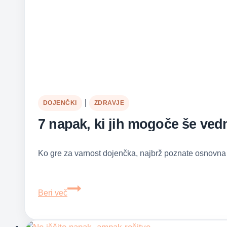
|
DOJENČKI
ZDRAVJE
7 napak, ki jih mogoče še ved
Ko gre za varnost dojenčka, najbrž poznate osnovna pr
7
Beri več
napak,
ki
jih