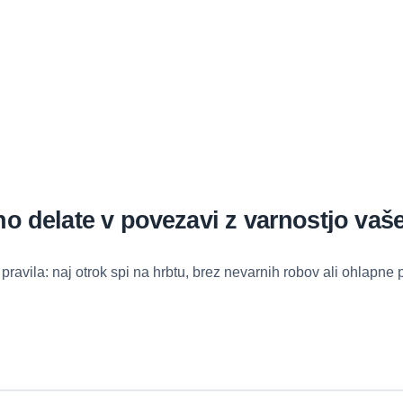
no delate v povezavi z varnostjo vaš
avila: naj otrok spi na hrbtu, brez nevarnih robov ali ohlapne p