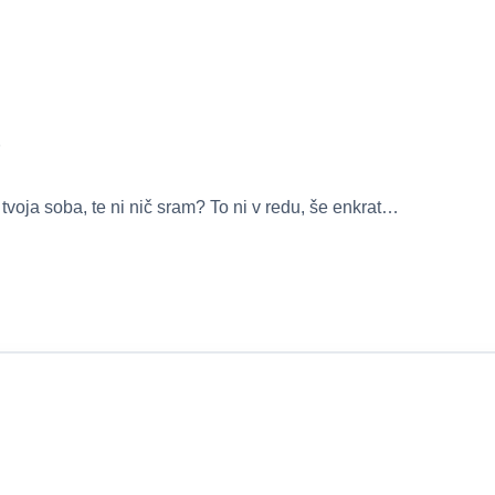
e
 tvoja soba, te ni nič sram? To ni v redu, še enkrat…