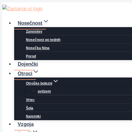
Skip
to
content
Nosečnost
Zanositev
Nosečnost po tednih
Nosečka Nina
Porod
Dojenčki
Otroci
Otroške bolezni
avtizem
Vrtec
Šola
Najstniki
Vzgoja