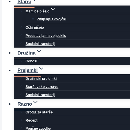
Starši
Mamice pišejo
Življenje z dvojčki
Očki pišejo
Predstavljam svoj poklic
Socialni transferji
Družina
Odnosi
Prejemki
Družinski prejemki
Starševsko varstvo
Socialni transferji
Razno
Orodja za starše
Recepti
Poučne zgodbe