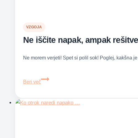
VZGOJA
Ne iščite napak, ampak rešitv
Ne morem verjeti! Spet si polil sok! Poglej, kakšna je
Ne
Beri več
iščite
napak,
ampak
rešitve