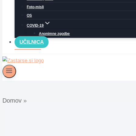
Foto-misli
OS
COVID-19
Anonimne zgodbe
UČILNICA
Domov
»