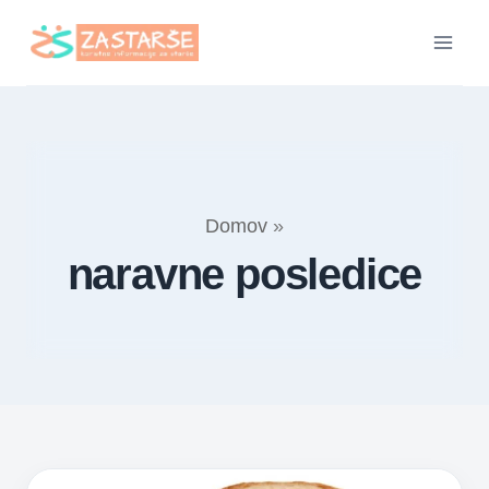
Skip
to
content
Domov
»
naravne posledice