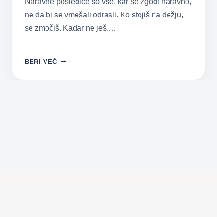
Naravne posledice so vse, kar se zgodi naravno,
ne da bi se vmešali odrasli. Ko stojiš na dežju,
se zmočiš. Kadar ne ješ,…
NARAVNE
BERI VEČ
POSLEDICE
–
POZITIVNA
VZGOJA