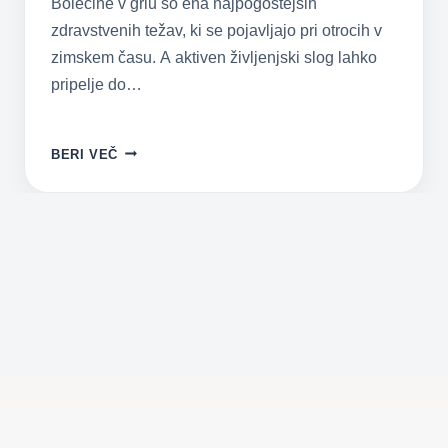
Bolečine v grlu so ena najpogostejših
zdravstvenih težav, ki se pojavljajo pri otrocih v
zimskem času. A aktiven življenjski slog lahko
pripelje do…
VNETJE
BERI VEČ
GRLA
IN
PREHLADI
V
POLETNEM
ČASU