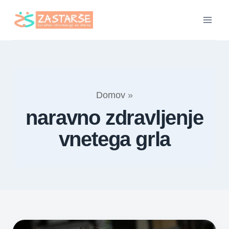
Skip
to
content
Domov
»
naravno zdravljenje
vnetega grla