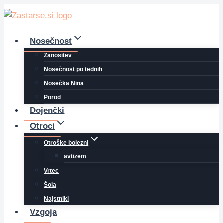
Skip
to
content
Nosečnost
Zanositev
Nosečnost po tednih
Nosečka Nina
Porod
Dojenčki
Otroci
Otroške bolezni
avtizem
Vrtec
Šola
Najstniki
Vzgoja