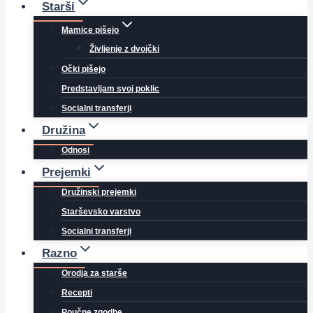
Starši
Mamice pišejo
Življenje z dvojčki
Očki pišejo
Predstavljam svoj poklic
Socialni transferji
Družina
Odnosi
Prejemki
Družinski prejemki
Starševsko varstvo
Socialni transferji
Razno
Orodja za starše
Recepti
Poučne zgodbe