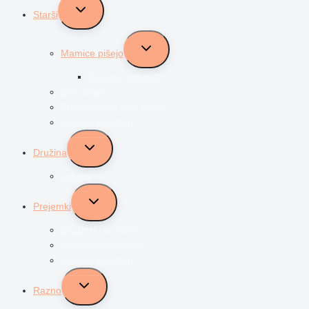
Toggle
Starši
child
menu
Toggle
Mamice pišejo
child
menu
Življenje z dvojčki
Očki pišejo
Predstavljam svoj poklic
Socialni transferji
Toggle
Družina
child
menu
Odnosi
Toggle
Prejemki
child
menu
Družinski prejemki
Starševsko varstvo
Socialni transferji
Toggle
Razno
child
menu