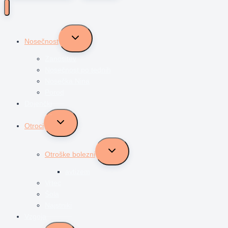
Toggle
Nosečnost
child
menu
Zanositev
Nosečnost po tednih
Nosečka Nina
Porod
Dojenčki
Toggle
Otroci
child
menu
Toggle
Otroške bolezni
child
menu
avtizem
Vrtec
Šola
Najstniki
Vzgoja