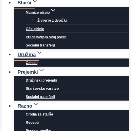
Starši
Mamice pišejo
Življenje z dvojčki
Očki pišejo
Predstavljam svoj poklic
Socialni transferji
Družina
Odnosi
Prejemki
Družinski prejemki
Starševsko varstvo
Socialni transferji
Razno
Orodja za starše
Recepti
Poučne zgodbe