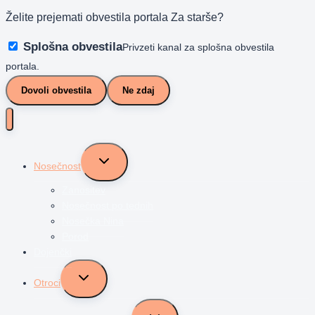
Želite prejemati obvestila portala Za starše?
Splošna obvestila
Privzeti kanal za splošna obvestila
portala.
Dovoli obvestila
Ne zdaj
Toggle
Nosečnost
child
menu
Zanositev
Nosečnost po tednih
Nosečka Nina
Porod
Dojenčki
Toggle
Otroci
child
menu
Toggle