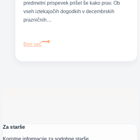
predmetni prispevek prišel še kako prav. Ob
vseh iztekajočih dogodkih v decembrskih
prazničnih…
Zakon
Beri več
o
izplačilu
neizplačanega
dodatka
za
nego
otroka
Za starše
Koristne informacije za sodobne starše.