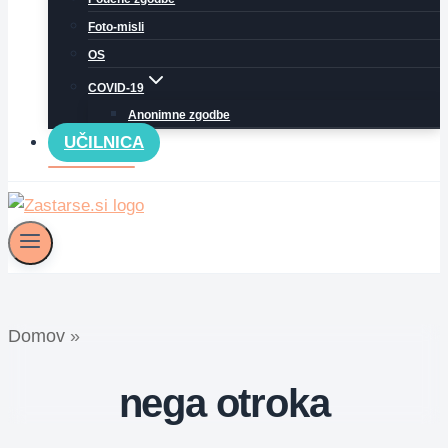
Foto-misli
OS
COVID-19
Anonimne zgodbe
UČILNICA
Domov
»
nega otroka