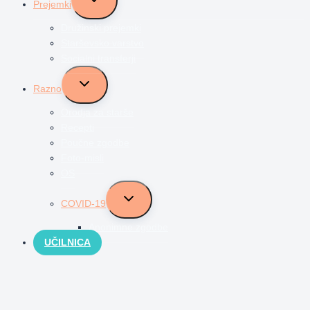
Prejemki
child
menu
Družinski prejemki
Starševsko varstvo
Socialni transferji
Toggle
Razno
child
menu
Orodja za starše
Recepti
Poučne zgodbe
Foto-misli
OS
Toggle
COVID-19
child
menu
Anonimne zgodbe
UČILNICA