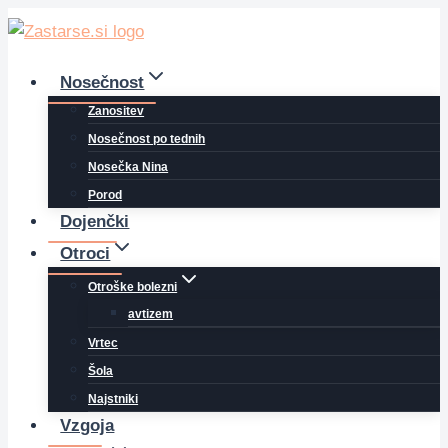
Skip
to
content
Nosečnost
Zanositev
Nosečnost po tednih
Nosečka Nina
Porod
Dojenčki
Otroci
Otroške bolezni
avtizem
Vrtec
Šola
Najstniki
Vzgoja