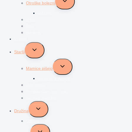
Otroške bolezni
child
menu
avtizem
Vrtec
Šola
Najstniki
Vzgoja
Toggle
Starši
child
menu
Toggle
Mamice pišejo
child
menu
Življenje z dvojčki
Očki pišejo
Predstavljam svoj poklic
Socialni transferji
Toggle
Družina
child
menu
Odnosi
Toggle