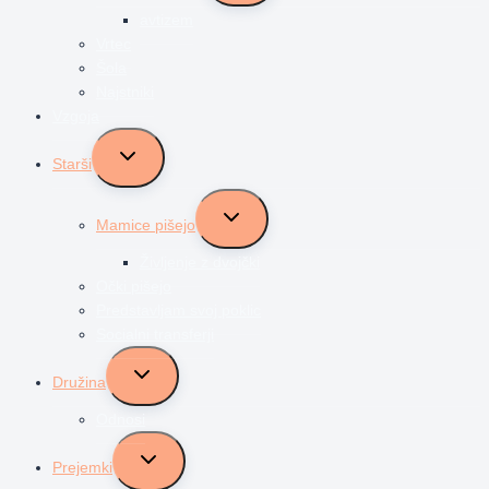
menu
avtizem
Vrtec
Šola
Najstniki
Vzgoja
Toggle
Starši
child
menu
Toggle
Mamice pišejo
child
menu
Življenje z dvojčki
Očki pišejo
Predstavljam svoj poklic
Socialni transferji
Toggle
Družina
child
menu
Odnosi
Toggle
Prejemki
child
menu