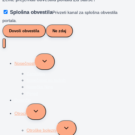
Splošna obvestila
Privzeti kanal za splošna obvestila
portala.
Dovoli obvestila
Ne zdaj
Toggle
Nosečnost
child
menu
Zanositev
Nosečnost po tednih
Nosečka Nina
Porod
Dojenčki
Toggle
Otroci
child
menu
Toggle
Otroške bolezni
child