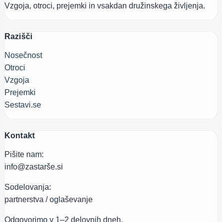
Vzgoja, otroci, prejemki in vsakdan družinskega življenja.
Razišči
Nosečnost
Otroci
Vzgoja
Prejemki
Sestavi.se
Kontakt
Pišite nam:
info@zastarše.si
Sodelovanja:
partnerstva / oglaševanje
Odgovorimo v 1–2 delovnih dneh.