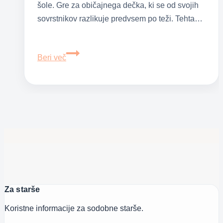
šole. Gre za običajnega dečka, ki se od svojih
sovrstnikov razlikuje predvsem po teži. Tehta…
Starši,
Beri več
ali
ste
pripravljeni
prevzeti
odgovornost
za
nizko
samopodobo
vašega
Za starše
otroka?
Koristne informacije za sodobne starše.