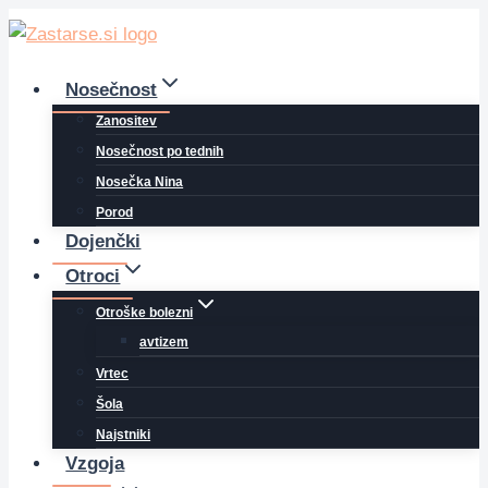
Skip
to
content
Nosečnost
Zanositev
Nosečnost po tednih
Nosečka Nina
Porod
Dojenčki
Otroci
Otroške bolezni
avtizem
Vrtec
Šola
Najstniki
Vzgoja