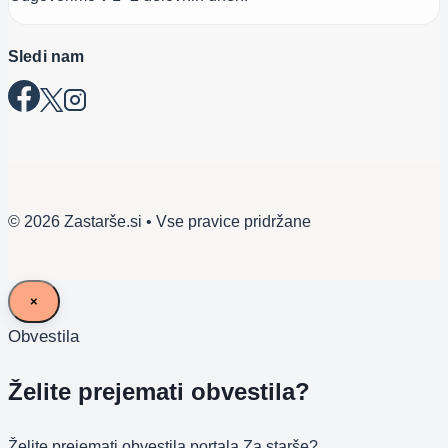
Sledi nam
© 2026 Zastarše.si • Vse pravice pridržane
×
Obvestila
Želite prejemati obvestila?
Želite prejemati obvestila portala Za starše?