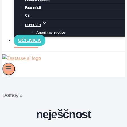
Foto-misli
OS
COVID-19
Anonimne zgodbe
UČILNICA
Domov
»
neješčnost