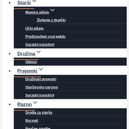
Starši
Mamice pišejo
Življenje z dvojčki
Očki pišejo
Predstavljam svoj poklic
Socialni transferji
Družina
Odnosi
Prejemki
Družinski prejemki
Starševsko varstvo
Socialni transferji
Razno
Orodja za starše
Recepti
Poučne zgodbe