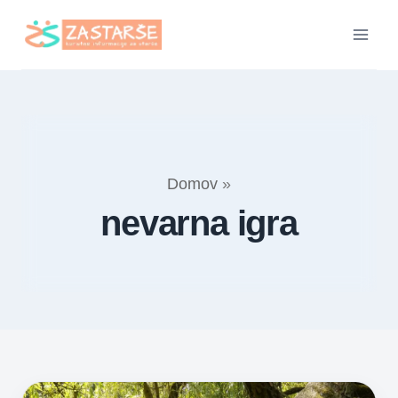
Skip
to
content
Domov
»
nevarna igra