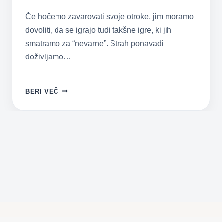
Če hočemo zavarovati svoje otroke, jim moramo
dovoliti, da se igrajo tudi takšne igre, ki jih
smatramo za “nevarne”. Strah ponavadi
doživljamo…
TVEGANA
BERI VEČ
IGRA:
ZAKAJ
JO
OTROCI
OBOŽUJEJO
IN
POTREBUJEJO