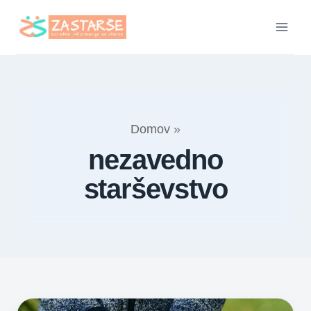
Skip
to
content
Domov
»
nezavedno
starševstvo