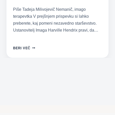
Piše Tadeja Milivojevič Nemanič, imago
terapevtka V prejšnjem prispevku si lahko
preberete, kaj pomeni nezavedno starševstvo.
Ustanovitelj Imaga Harville Hendrix pravi, da…
POKAZATELJI
BERI VEČ
NEZAVEDNEGA
STARŠEVSTVA