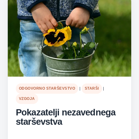
ODGOVORNO STARŠEVSTVO
|
STARŠI
|
VZGOJA
Pokazatelji nezavednega
starševstva