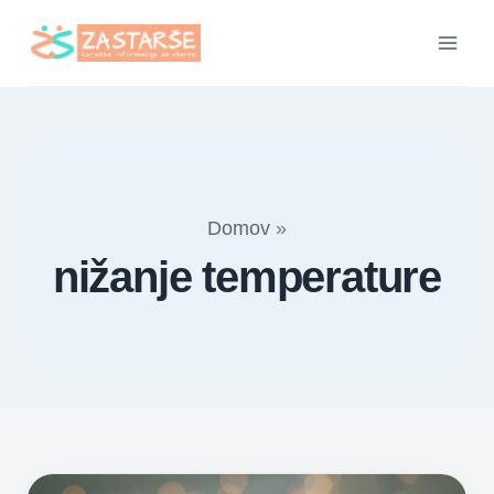
Skip
to
content
Domov
»
nižanje temperature