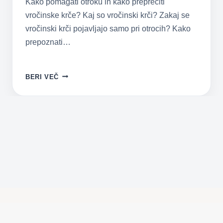
Kako pomagati otroku in kako preprečiti
vročinske krče? Kaj so vročinski krči? Zakaj se
vročinski krči pojavljajo samo pri otrocih? Kako
prepoznati…
VROČINSKI
BERI VEČ
KRČI
–
PREPREČITE
JIH